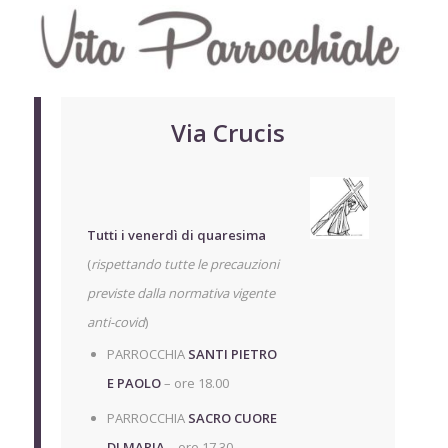
Via Crucis
Tutti i venerdì di quaresima
(
rispettando tutte le precauzioni
previste dalla normativa vigente
anti-covid
)
PARROCCHIA
SANTI PIETRO
E PAOLO
– ore 18.00
PARROCCHIA
SACRO CUORE
DI MARIA
– ore 17.30