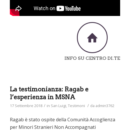
INFO SU CENTRO DI.TE
La testimonianza: Ragab e
l’esperienza in MSNA
/
/
17 Settembre 2018
in
San Luigi
,
Testimoni
da
admin3762
Ragab è stato ospite della Comunità Accoglienza
per Minori Stranieri Non Accompagnati