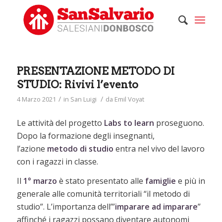
PRESENTAZIONE METODO DI
STUDIO: Rivivi l’evento
/
/
4 Marzo 2021
in
San Luigi
da
Emil Voyat
Le attività del progetto
Labs to learn
proseguono.
Dopo la formazione degli insegnanti,
l’azione
metodo di studio
entra nel vivo del lavoro
con i ragazzi in classe.
Il
1° marzo
è stato presentato alle
famiglie
e più in
generale alle comunità territoriali “il metodo di
studio”. L’importanza dell’”
imparare ad imparare
”
affinché i ragazzi possano diventare autonomi