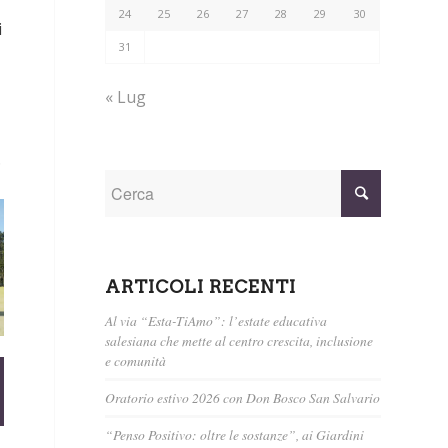
24
25
26
27
28
29
30
i
31
« Lug
.
ARTICOLI RECENTI
Al via “Esta-TiAmo”: l’estate educativa
salesiana che mette al centro crescita, inclusione
e comunità
Oratorio estivo 2026 con Don Bosco San Salvario
“Penso Positivo: oltre le sostanze”, ai Giardini