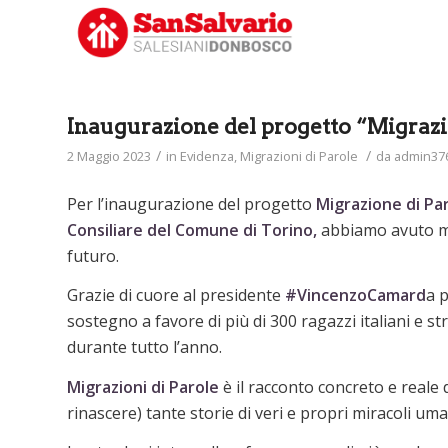
Inaugurazione del progetto “Migrazio
/
/
2 Maggio 2023
in
Evidenza
,
Migrazioni di Parole
da
admin37
Per l’inaugurazione del progetto
Migrazione di Pa
Consiliare del Comune di Torino,
abbiamo avuto mod
futuro.
Grazie di cuore al presidente
#VincenzoCamard
a 
sostegno a favore di più di 300 ragazzi italiani e s
durante tutto l’anno.
Migrazioni di Parole
è il racconto concreto e reale 
rinascere) tante storie di veri e propri miracoli uma