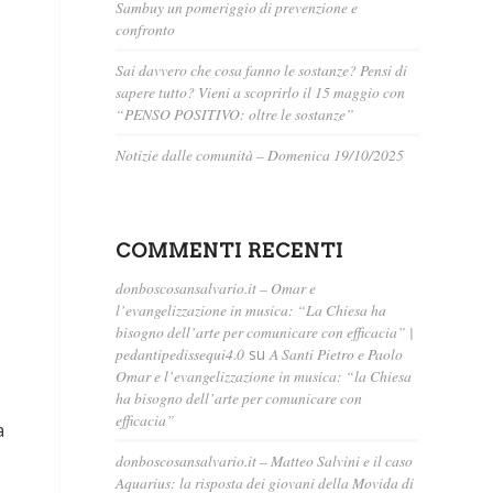
Sambuy un pomeriggio di prevenzione e
confronto
Sai davvero che cosa fanno le sostanze? Pensi di
sapere tutto? Vieni a scoprirlo il 15 maggio con
“PENSO POSITIVO: oltre le sostanze”
Notizie dalle comunità – Domenica 19/10/2025
COMMENTI RECENTI
donboscosansalvario.it – Omar e
l’evangelizzazione in musica: “La Chiesa ha
bisogno dell’arte per comunicare con efficacia” |
pedantipedissequi4.0
su
A Santi Pietro e Paolo
Omar e l’evangelizzazione in musica: “la Chiesa
ha bisogno dell’arte per comunicare con
efficacia”
a
donboscosansalvario.it – Matteo Salvini e il caso
Aquarius: la risposta dei giovani della Movida di