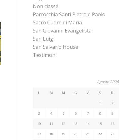
e
Non classé
Parrocchia Santi Pietro e Paolo
Sacro Cuore di Maria
San Giovanni Evangelista
San Luigi
San Salvario House
Testimoni
Agosto 2026
L
M
M
G
V
S
D
1
2
3
4
5
6
7
8
9
10
11
12
13
14
15
16
17
18
19
20
21
22
23