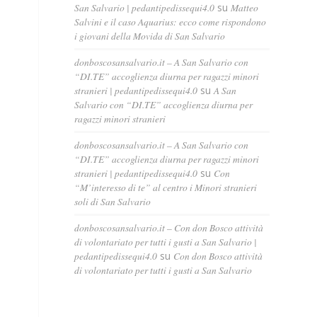
San Salvario | pedantipedissequi4.0
su
Matteo
Salvini e il caso Aquarius: ecco come rispondono
i giovani della Movida di San Salvario
donboscosansalvario.it – A San Salvario con
“DI.TE” accoglienza diurna per ragazzi minori
stranieri | pedantipedissequi4.0
su
A San
Salvario con “DI.TE” accoglienza diurna per
ragazzi minori stranieri
donboscosansalvario.it – A San Salvario con
“DI.TE” accoglienza diurna per ragazzi minori
stranieri | pedantipedissequi4.0
su
Con
“M’interesso di te” al centro i Minori stranieri
soli di San Salvario
donboscosansalvario.it – Con don Bosco attività
di volontariato per tutti i gusti a San Salvario |
pedantipedissequi4.0
su
Con don Bosco attività
di volontariato per tutti i gusti a San Salvario