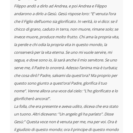
Filippo andò a dirlo ad Andrea, e poi Andrea e Filippo
andarono a dirlo a Gesù. Gesù rispose loro: “E’ venuta l’ora
che il Figlio dell’uomo sia glorificato. In verità, io vi dico: se il
chicco di grano, caduto in terra, non muore, rimane solo; se
invece muore, produce molto frutto. Chi ama la propria vita,
la perde e chi odia la propria vita in questo mondo, la
conserverà per la vita eterna. Se uno mi vuole servire, mi
segua, e dove sono io, là sarà anche il mio servitore. Se uno
serve me, il Padre lo onorerà. Adesso l’anima mia è turbata;
che cosa dirò? Padre, salvami da quest’ora? Ma proprio per
questo sono giunto a quest’ora! Padre, glorifica il tuo
nome”. Venne allora una voce dal cielo: “L’ho glorificato e lo
glorificherò ancora!”.
La folla, che era presente e aveva udito, diceva che era stato
un tuono. Altri dicevano: ”Un angelo gli ha parlato”. Disse
Gesù:” Questa voce non è venuta per me, ma per voi. Ora è
il giudizio di questo mondo; ora il principe di questo mondo