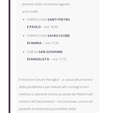
previste dalla normativa vigente
anti-covid
)
PARROCCHIA
SANTI PIETRO
E PAOLO
– ore 18.00
PARROCCHIA
SACRO CUORE
DI MARIA
– ore 17.30
CHIESA
SAN GIOVANNI
EVANGELISTA
– ore 17.15
Il Vescovo Cesare Nosiglia –
a causa del protrarsi
della pandemia e
per evitare altri contagi e non
mettere a ulteriore rischio la salute dei fedeli e dei
ministri del Sacramento
– ha rinnovato (
come nel
periodo di Avvento
) la possibilità della