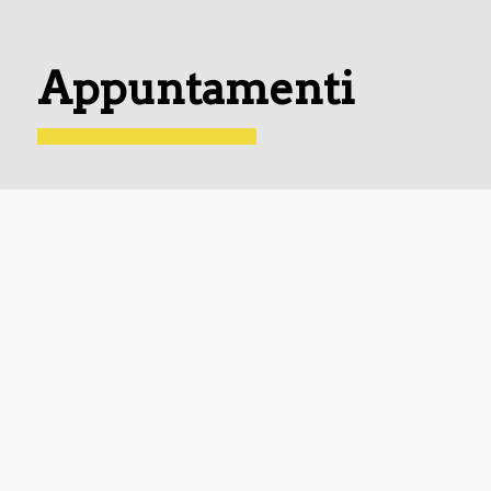
Appuntamenti
Please install the
The Events Calendar
or
The
Events Calendar Pro
Plugin to display a list of
upcoming Events
News