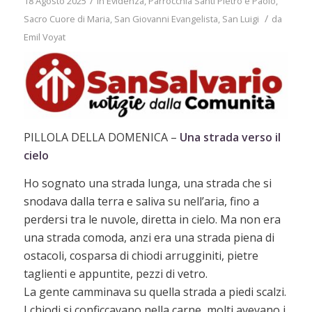
/
18 Agosto 2025
in
Evidenza
,
Parrocchia Santi Pietro e Paolo
,
/
Sacro Cuore di Maria
,
San Giovanni Evangelista
,
San Luigi
da
Emil Voyat
PILLOLA DELLA DOMENICA –
Una strada verso il
cielo
Ho sognato una strada lunga, una strada che si
snodava dalla terra e saliva su nell’aria, fino a
perdersi tra le nuvole, diretta in cielo. Ma non era
una strada comoda, anzi era una strada piena di
ostacoli, cosparsa di chiodi arrugginiti, pietre
taglienti e appuntite, pezzi di vetro.
La gente camminava su quella strada a piedi scalzi.
I chiodi si conficcavano nella carne, molti avevano i