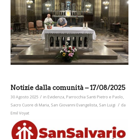
Notizie dalla comunità – 17/08/2025
/
30 Agosto 2025
in
Evidenza
,
Parrocchia Santi Pietro e Paolo
,
/
Sacro Cuore di Maria
,
San Giovanni Evangelista
,
San Luigi
da
Emil Voyat