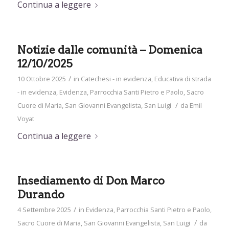
Continua a leggere
Notizie dalle comunità – Domenica
12/10/2025
/
10 Ottobre 2025
in
Catechesi - in evidenza
,
Educativa di strada
- in evidenza
,
Evidenza
,
Parrocchia Santi Pietro e Paolo
,
Sacro
/
Cuore di Maria
,
San Giovanni Evangelista
,
San Luigi
da
Emil
Voyat
Continua a leggere
Insediamento di Don Marco
Durando
/
4 Settembre 2025
in
Evidenza
,
Parrocchia Santi Pietro e Paolo
,
/
Sacro Cuore di Maria
,
San Giovanni Evangelista
,
San Luigi
da