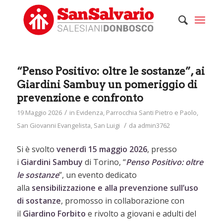
“Penso Positivo: oltre le sostanze”, ai
Giardini Sambuy un pomeriggio di
prevenzione e confronto
/
19 Maggio 2026
in
Evidenza
,
Parrocchia Santi Pietro e Paolo
,
/
San Giovanni Evangelista
,
San Luigi
da
admin3762
Si è svolto
venerdì 15 maggio 2026
, presso
i
Giardini
Sambuy
di Torino, “
Penso Positivo: oltre
le sostanze
”, un evento dedicato
alla
sensibilizzazione e alla prevenzione sull’uso
di sostanze
, promosso in collaborazione con
il
Giardino Forbito
e rivolto a giovani e adulti del