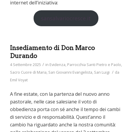
internet dell’iniziativa:
sansalvariocresce.it
Insediamento di Don Marco
Durando
/
4 Settembre 2025
in
Evidenza
,
Parrocchia Santi Pietro e Paolo
,
/
Sacro Cuore di Maria
,
San Giovanni Evangelista
,
San Luigi
da
Emil Voyat
A fine estate, con la partenza del nuovo anno
pastorale, nelle case salesiane il voto di
obbedienza porta con sé anche il tempo dei cambi
di servizio e di responsabilità. Quest’anno il
cambio ha riguardato anche la nostra comunità: