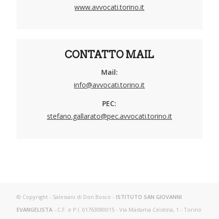
www.avvocati.torino.it
CONTATTO MAIL
Mail:
info@avvocati.torino.it
PEC:
stefano.gallarato@pec.avvocati.torino.it
© Copyright - Salesiani di Don Bosco -
ISTITUTO SAN GIOVANNI
EVANGELISTA
- C.F. e P.I. 01763080015 - Via Madama Ceistina, 1 - Torino