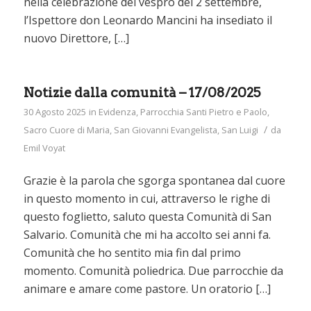
nella celebrazione del vespro del 2 settembre,
l’Ispettore don Leonardo Mancini ha insediato il
nuovo Direttore, […]
Notizie dalla comunità – 17/08/2025
30 Agosto 2025
in
Evidenza
,
Parrocchia Santi Pietro e Paolo
,
/
Sacro Cuore di Maria
,
San Giovanni Evangelista
,
San Luigi
da
Emil Voyat
Grazie è la parola che sgorga spontanea dal cuore
in questo momento in cui, attraverso le righe di
questo foglietto, saluto questa Comunità di San
Salvario. Comunità che mi ha accolto sei anni fa.
Comunità che ho sentito mia fin dal primo
momento. Comunità poliedrica. Due parrocchie da
animare e amare come pastore. Un oratorio […]