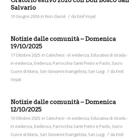
Oratorio estivo 2026 con Don Bosco San
Salvario
/
10 Giugno 2026
in
Non classé
da
Emil Voyat
Notizie dalle comunità – Domenica
19/10/2025
17 Ottobre 2025
in
Catechesi - in evidenza
,
Educativa di strada -
in evidenza
,
Evidenza
,
Parrocchia Santi Pietro e Paolo
,
Sacro
/
Cuore di Maria
,
San Giovanni Evangelista
,
San Luigi
da
Emil
Voyat
Notizie dalle comunità – Domenica
12/10/2025
10 Ottobre 2025
in
Catechesi - in evidenza
,
Educativa di strada -
in evidenza
,
Evidenza
,
Parrocchia Santi Pietro e Paolo
,
Sacro
/
Cuore di Maria
,
San Giovanni Evangelista
,
San Luigi
da
Emil