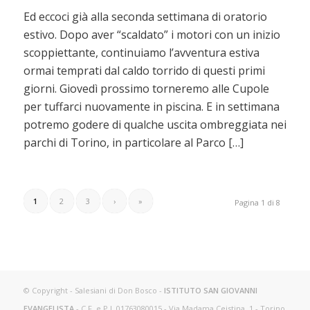
Ed eccoci già alla seconda settimana di oratorio
estivo. Dopo aver “scaldato” i motori con un inizio
scoppiettante, continuiamo l’avventura estiva
ormai temprati dal caldo torrido di questi primi
giorni. Giovedì prossimo torneremo alle Cupole
per tuffarci nuovamente in piscina. E in settimana
potremo godere di qualche uscita ombreggiata nei
parchi di Torino, in particolare al Parco […]
1
2
3
›
»
Pagina 1 di 8
© Copyright - Salesiani di Don Bosco -
ISTITUTO SAN GIOVANNI
EVANGELISTA
- C.F. e P.I. 01763080015 - Via Madama Ceistina, 1 - Torino