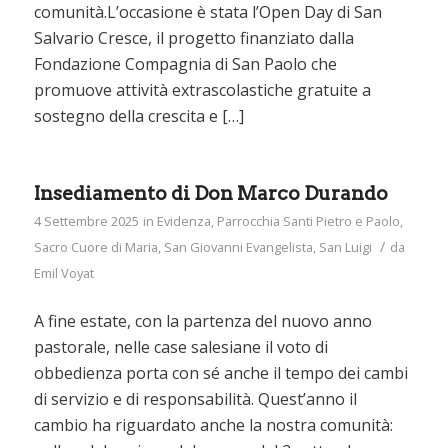
comunità.L’occasione è stata l’Open Day di San
Salvario Cresce, il progetto finanziato dalla
Fondazione Compagnia di San Paolo che
promuove attività extrascolastiche gratuite a
sostegno della crescita e […]
Insediamento di Don Marco Durando
4 Settembre 2025
in
Evidenza
,
Parrocchia Santi Pietro e Paolo
,
/
Sacro Cuore di Maria
,
San Giovanni Evangelista
,
San Luigi
da
Emil Voyat
A fine estate, con la partenza del nuovo anno
pastorale, nelle case salesiane il voto di
obbedienza porta con sé anche il tempo dei cambi
di servizio e di responsabilità. Quest’anno il
cambio ha riguardato anche la nostra comunità: