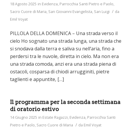
18 Agosto 2025
in
Evidenza
,
Parrocchia Santi Pietro e Paolo
,
/
Sacro Cuore di Maria
,
San Giovanni Evangelista
,
San Luigi
da
Emil Voyat
PILLOLA DELLA DOMENICA – Una strada verso il
cielo Ho sognato una strada lunga, una strada che
si snodava dalla terra e saliva su nell’aria, fino a
perdersi tra le nuvole, diretta in cielo. Ma non era
una strada comoda, anzi era una strada piena di
ostacoli, cosparsa di chiodi arrugginiti, pietre
taglienti e appuntite, […]
Il programma per la seconda settimana
di oratorio estivo
14 Giugno 2025
in
Estate Ragazzi
,
Evidenza
,
Parrocchia Santi
/
Pietro e Paolo
,
Sacro Cuore di Maria
da
Emil Voyat