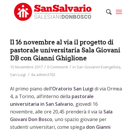
Il 16 novembre al via il progetto di
pastorale universitaria Sala Giovani
DB con Gianni Ghiglione
/
/
15 Novembre 2017
0 Commenti
in
San Giovanni Evangelista
,
/
San Luigi
da
admin3762
Al primo piano dell’
Oratorio San Luigi
di via Ormea
4, a Torino, all’interno della
pastorale
universitaria in San Salvario
, giovedì 16
novembre, alle ore 20,45 prenderà il via la
Sala
Giovani Don Bosco
, uno spazio giovane per
studenti universitari, come spiega
don Gianni