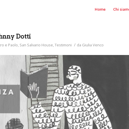
Home
Chi siam
ohnny Dotti
/
tro e Paolo
,
San Salvario House
,
Testimoni
da
Giulia Venco