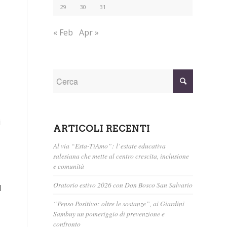
29
30
31
« Feb
Apr »
i
ARTICOLI RECENTI
Al via “Esta-TiAmo”: l’estate educativa
salesiana che mette al centro crescita, inclusione
e comunità
Oratorio estivo 2026 con Don Bosco San Salvario
l
“Penso Positivo: oltre le sostanze”, ai Giardini
Sambuy un pomeriggio di prevenzione e
confronto