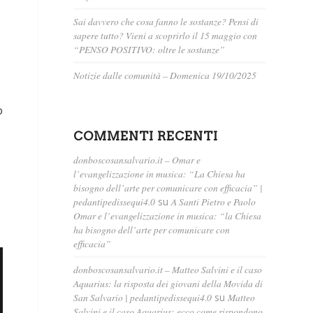
Sai davvero che cosa fanno le sostanze? Pensi di
sapere tutto? Vieni a scoprirlo il 15 maggio con
“PENSO POSITIVO: oltre le sostanze”
Notizie dalle comunità – Domenica 19/10/2025
o
COMMENTI RECENTI
donboscosansalvario.it – Omar e
l’evangelizzazione in musica: “La Chiesa ha
bisogno dell’arte per comunicare con efficacia” |
pedantipedissequi4.0
su
A Santi Pietro e Paolo
Omar e l’evangelizzazione in musica: “la Chiesa
ha bisogno dell’arte per comunicare con
efficacia”
donboscosansalvario.it – Matteo Salvini e il caso
Aquarius: la risposta dei giovani della Movida di
San Salvario | pedantipedissequi4.0
su
Matteo
Salvini e il caso Aquarius: ecco come rispondono