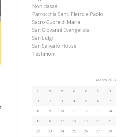
Non classé
Parrocchia Santi Pietro e Paolo
Sacro Cuore di Maria
San Giovanni Evangelista
San Luigi
San Salvario House
Testimoni
Marzo 2021
L
M
M
G
V
S
D
1
2
3
4
5
6
7
n
8
9
10
11
12
13
14
15
16
17
18
19
20
21
22
23
24
25
26
27
28