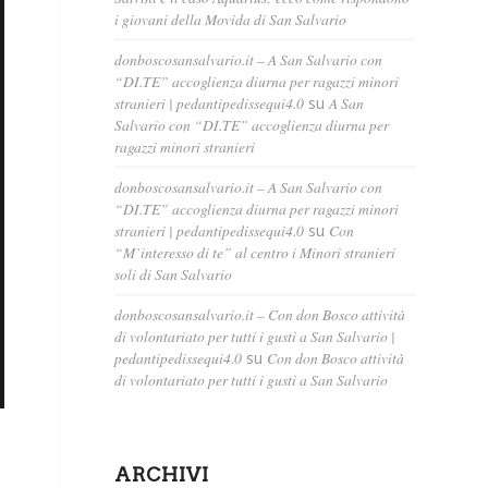
i giovani della Movida di San Salvario
donboscosansalvario.it – A San Salvario con
“DI.TE” accoglienza diurna per ragazzi minori
stranieri | pedantipedissequi4.0
su
A San
Salvario con “DI.TE” accoglienza diurna per
ragazzi minori stranieri
donboscosansalvario.it – A San Salvario con
“DI.TE” accoglienza diurna per ragazzi minori
stranieri | pedantipedissequi4.0
su
Con
“M’interesso di te” al centro i Minori stranieri
soli di San Salvario
donboscosansalvario.it – Con don Bosco attività
di volontariato per tutti i gusti a San Salvario |
pedantipedissequi4.0
su
Con don Bosco attività
di volontariato per tutti i gusti a San Salvario
ARCHIVI