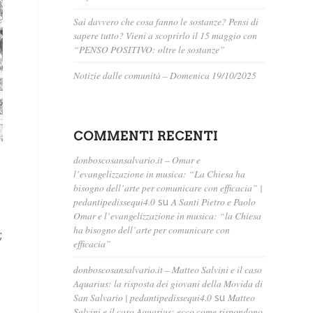
Sai davvero che cosa fanno le sostanze? Pensi di
sapere tutto? Vieni a scoprirlo il 15 maggio con
“PENSO POSITIVO: oltre le sostanze”
Notizie dalle comunità – Domenica 19/10/2025
COMMENTI RECENTI
donboscosansalvario.it – Omar e
l’evangelizzazione in musica: “La Chiesa ha
bisogno dell’arte per comunicare con efficacia” |
pedantipedissequi4.0
su
A Santi Pietro e Paolo
Omar e l’evangelizzazione in musica: “la Chiesa
ha bisogno dell’arte per comunicare con
;
efficacia”
donboscosansalvario.it – Matteo Salvini e il caso
Aquarius: la risposta dei giovani della Movida di
San Salvario | pedantipedissequi4.0
su
Matteo
Salvini e il caso Aquarius: ecco come rispondono