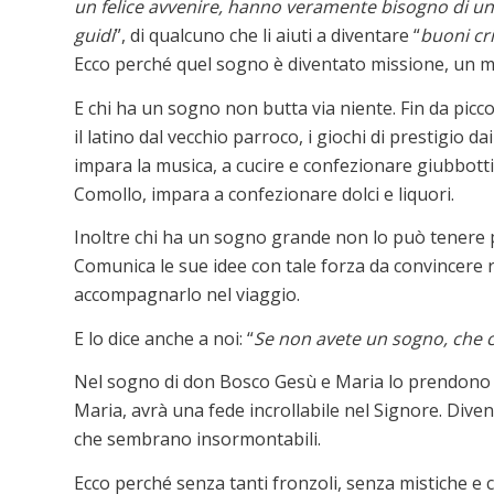
un felice avvenire, hanno veramente bisogno di una m
guidi
”, di qualcuno che li aiuti a diventare “
buoni cri
Ecco perché quel sogno è diventato missione, un m
E chi ha un sogno non butta via niente. Fin da pic
il latino dal vecchio parroco, i giochi di prestigio d
impara la musica, a cucire e confezionare giubbotti,
Comollo, impara a confezionare dolci e liquori.
Inoltre chi ha un sogno grande non lo può tenere p
Comunica le sue idee con tale forza da convincere r
accompagnarlo nel viaggio.
E lo dice anche a noi: “
Se non avete un sogno, che ci
Nel sogno di don Bosco Gesù e Maria lo prendono pe
Maria, avrà una fede incrollabile nel Signore. Divent
che sembrano insormontabili.
Ecco perché senza tanti fronzoli, senza mistiche e c