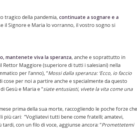
to tragico della pandemia,
continuate a sognare e a
se il Signore e Maria lo vorranno, il vostro sogno si
gno, mantenete viva la speranza
, anche e soprattutto in
ettor Maggiore (superiore di tutti i salesiani) nella
matico per l’anno), “
Mossi dalla speranza: ‘Ecco, io faccio
ndi cose per noi a partire anche e specialmente da questo
di Gesù e Maria e “
siate entusiasti, vivete la vita come una
 mese prima della sua morte, raccogliendo le poche forze ch
 più cari: “Vogliatevi tutti bene come fratelli; amatevi,
ù tardi, con un filo di voce, aggiunse ancora: “
Promettetemi