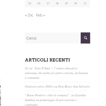
25
26
27
28
29
30
31
« Dic
Feb »
ARTICOLI RECENTI
Al via “Esta-TiAmo”: l’estate educativa
salesiana che mette al centro crescita, inclusione
e comunità
Oratorio estivo 2026 con Don Bosco San Salvario
“Penso Positivo: oltre le sostanze”, ai Giardini
Sambuy un pomeriggio di prevenzione e
confronto