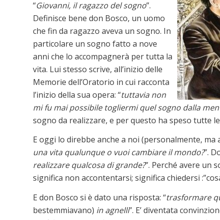
“
Giovanni, il ragazzo del sogno
”.
Definisce bene don Bosco, un uomo
che fin da ragazzo aveva un sogno. In
particolare un sogno fatto a nove
anni che lo accompagnerà per tutta la
vita. Lui stesso scrive, all’inizio delle
Memorie dell’Oratorio in cui racconta
l’inizio della sua opera: “
tuttavia non
mi fu mai possibile togliermi quel sogno dalla men
sogno da realizzare, e per questo ha speso tutte le
E oggi lo direbbe anche a noi (personalmente, ma 
una vita qualunque o vuoi cambiare il mondo?
”. D
realizzare qualcosa di grande?
”. Perché avere un s
significa non accontentarsi; significa chiedersi :”
E don Bosco si è dato una risposta: “
trasformare qu
bestemmiavano)
in agnelli
”. E’ diventata convinzione