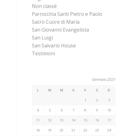
Non classé
Parrocchia Santi Pietro e Paolo
Sacro Cuore di Maria
San Giovanni Evangelista
San Luigi
San Salvario House
Testimoni
Gennaio 2021
L
M
M
G
V
S
D
1
2
3
4
5
6
7
8
9
10
11
12
13
14
15
16
17
18
19
20
21
22
23
24