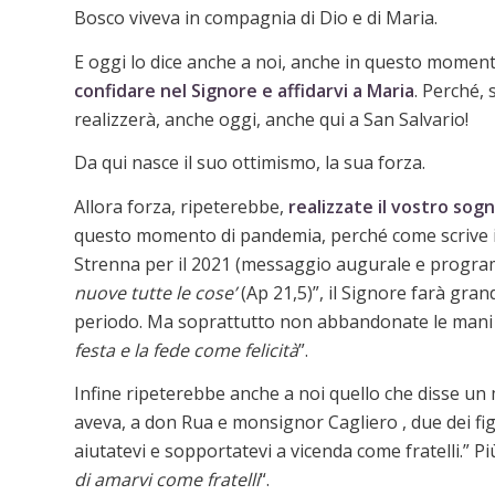
Bosco viveva in compagnia di Dio e di Maria.
E oggi lo dice anche a noi, anche in questo momen
confidare nel Signore e affidarvi a Maria
. Perché, 
realizzerà, anche oggi, anche qui a San Salvario!
Da qui nasce il suo ottimismo, la sua forza.
Allora forza, ripeterebbe,
realizzate il vostro so
questo momento di pandemia, perché come scrive il R
Strenna per il 2021 (messaggio augurale e program
nuove tutte le cose’
(Ap 21,5)”, il Signore farà gra
periodo. Ma soprattutto non abbandonate le mani 
festa e la fede come felicità
”.
Infine ripeterebbe anche a noi quello che disse un
aveva, a don Rua e monsignor Cagliero , due dei figli
aiutatevi e sopportatevi a vicenda come fratelli.” Pi
di amarvi come fratelli
“.