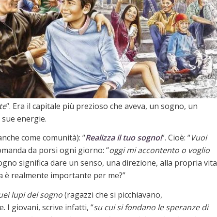
te
“. Era il capitale più prezioso che aveva, un sogno, un
 sue energie.
anche come comunità): “
Realizza il tuo sogno!
”. Cioè: “
Vuoi
omanda da porsi ogni giorno: “
oggi mi accontento o voglio
ogno significa dare un senso, una direzione, alla propria vita
cosa è realmente importante per me?”
ei lupi del sogno
(ragazzi che si picchiavano,
. I giovani, scrive infatti, “
su cui si fondano le speranze di