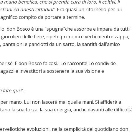
ano benefica, che si prenda cura di loro, li coltivi, li
stiani ed onesti cittadini
”. Era quasi un ritornello per lui.
agnifico compito da portare a termine.
colo, don Bosco è una “spugna”che assorbe e impara da tutti:
ai giocolieri delle fiere, ripete pronomi e verbi mentre zappa,
 pantaloni e panciotti da un sarto, la santità dall’amico
er sé. E don Bosco fa così. Lo racconta! Lo condivide.
agazzi e investitori a sostenere la sua visione e
 fate qui?
”.
r mano. Lui non lascerà mai quelle mani. Si affiderà a
ano la sua forza, la sua energia, anche davanti alle difficolt
ervellotiche evoluzioni, nella semplicità del quotidiano don