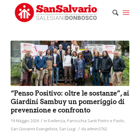
“Penso Positivo: oltre le sostanze”, ai
Giardini Sambuy un pomeriggio di
prevenzione e confronto
/
19 Maggio 2026
in
Evidenza
,
Parrocchia Santi Pietro e Paolo
,
/
San Giovanni Evangelista
,
San Luigi
da
admin3762