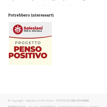
Potrebbero interessarti
© Copyright - Salesiani di Don Bosco -
ISTITUTO SAN GIOVANNI
EVANGELISTA
- C.F. e P.I. 01763080015 - Via Madama Ceistina, 1 - Torino