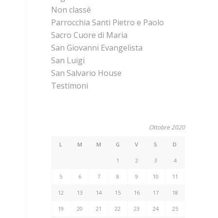
Non classé
Parrocchia Santi Pietro e Paolo
Sacro Cuore di Maria
San Giovanni Evangelista
San Luigi
San Salvario House
Testimoni
Ottobre 2020
L
M
M
G
V
S
D
1
2
3
4
5
6
7
8
9
10
11
12
13
14
15
16
17
18
19
20
21
22
23
24
25