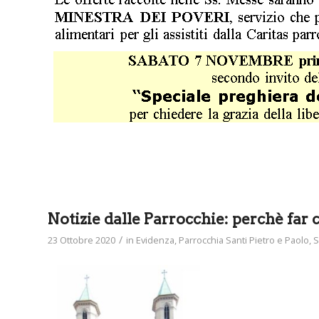
Notizie dalle Parrocchie: perchè far 
/
23 Ottobre 2020
in
Evidenza
,
Parrocchia Santi Pietro e Paolo
,
S