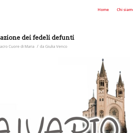
Home
Chi siam
zione dei fedeli defunti
/
acro Cuore di Maria
da
Giulia Venco