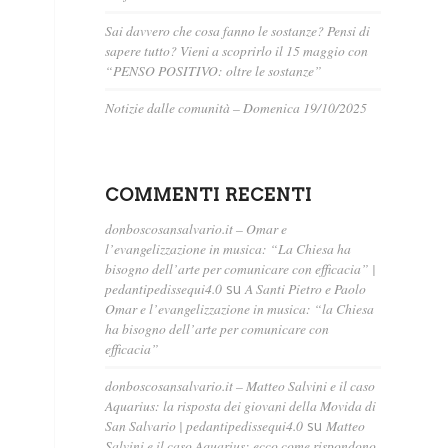
Sai davvero che cosa fanno le sostanze? Pensi di
sapere tutto? Vieni a scoprirlo il 15 maggio con
“PENSO POSITIVO: oltre le sostanze”
Notizie dalle comunità – Domenica 19/10/2025
COMMENTI RECENTI
donboscosansalvario.it – Omar e
l’evangelizzazione in musica: “La Chiesa ha
bisogno dell’arte per comunicare con efficacia” |
pedantipedissequi4.0
su
A Santi Pietro e Paolo
Omar e l’evangelizzazione in musica: “la Chiesa
ha bisogno dell’arte per comunicare con
efficacia”
donboscosansalvario.it – Matteo Salvini e il caso
Aquarius: la risposta dei giovani della Movida di
San Salvario | pedantipedissequi4.0
su
Matteo
Salvini e il caso Aquarius: ecco come rispondono