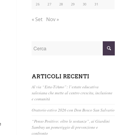
26
27
28
29
30
31
« Set
Nov »
è
ARTICOLI RECENTI
Al via “Esta-TiAmo”: l’estate educativa
salesiana che mette al centro crescita, inclusione
e comunità
Oratorio estivo 2026 con Don Bosco San Salvario
“Penso Positivo: oltre le sostanze”, ai Giardini
e
Sambuy un pomeriggio di prevenzione e
confronto