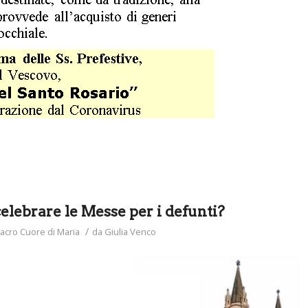
celebrare le Messe per i defunti?
/
acro Cuore di Maria
da
Giulia Venco