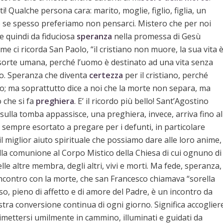
ti! Qualche persona cara: marito, moglie, figlio, figlia, un
 se spesso preferiamo non pensarci. Mistero che per noi
 e quindi da fiduciosa
speranza
nella promessa di Gesù
come ci ricorda San Paolo, “il cristiano non muore, la sua vita 
a sorte umana, perché l’uomo è destinato ad una vita senza
Dio. Speranza che diventa
certezza
per il cristiano, perché
to; ma soprattutto dice a noi che la morte non separa, ma
 che si fa
preghiera
. E’ il ricordo più bello! Sant’Agostino
 sulla tomba appassisce, una preghiera, invece, arriva fino al
ha sempre esortato a pregare per i defunti, in particolare
il miglior aiuto spirituale che possiamo dare alle loro anime,
la comunione al Corpo Mistico della Chiesa di cui ognuno di
le altre membra, degli altri, vivi e morti. Ma fede, speranza,
’incontro con la morte, che san Francesco chiamava “sorella
so, pieno di affetto e di amore del Padre, è un incontro da
stra conversione continua di ogni giorno. Significa accoglier
 rimettersi umilmente in cammino, illuminati e guidati da