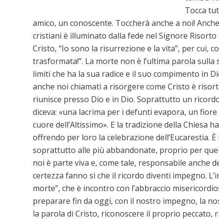
Tocca tut
amico, un conoscente. Toccherà anche a noi! Anche
cristiani è illuminato dalla fede nel Signore Risorto
Cristo, “Io sono la risurrezione e la vita”, per cui, 
trasformata!”. La morte non è l’ultima parola sull
limiti che ha la sua radice e il suo compimento in 
anche noi chiamati a risorgere come Cristo è risor
riunisce presso Dio e in Dio. Soprattutto un ricordo
diceva: «una lacrima per i defunti evapora, un fiore
cuore dell’Altissimo». E la tradizione della Chiesa 
offrendo per loro la celebrazione dell’Eucarestia. È 
soprattutto alle più abbandonate, proprio per quel
noi è parte viva e, come tale, responsabile anche del
certezza fanno sì che il ricordo diventi impegno. L
morte”, che è incontro con l’abbraccio misericordio
preparare fin da oggi, con il nostro impegno, la no
la parola di Cristo, riconoscere il proprio peccato,