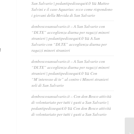
San Salvario | pedantipedissequi4.0
su
Matteo
Salvini e il caso Aquarius: ecco come rispondono
i giovani della Movida di San Salvario
donboscosansalvario.it – A San Salvario con
“DI.TE” accoglienza diurna per ragazzi minori
stranieri | pedantipedissequi4.0
su
A San
Salvario con “DI.TE” accoglienza diurna per
!
ragazzi minori stranieri
donboscosansalvario.it – A San Salvario con
“DI.TE” accoglienza diurna per ragazzi minori
stranieri | pedantipedissequi4.0
su
Con
“M’interesso di te” al centro i Minori stranieri
soli di San Salvario
donboscosansalvario.it – Con don Bosco attività
di volontariato per tutti i gusti a San Salvario |
pedantipedissequi4.0
su
Con don Bosco attività
di volontariato per tutti i gusti a San Salvario