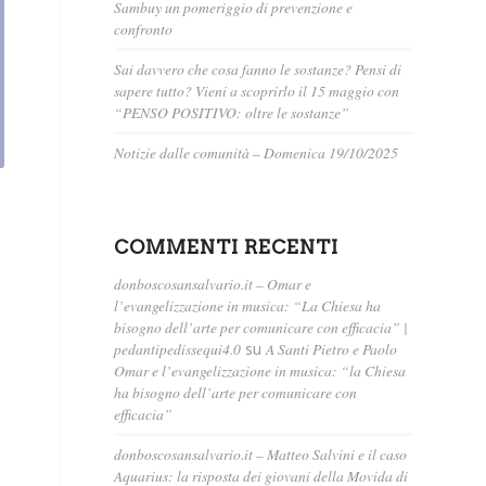
Sambuy un pomeriggio di prevenzione e
confronto
Sai davvero che cosa fanno le sostanze? Pensi di
sapere tutto? Vieni a scoprirlo il 15 maggio con
“PENSO POSITIVO: oltre le sostanze”
Notizie dalle comunità – Domenica 19/10/2025
COMMENTI RECENTI
donboscosansalvario.it – Omar e
l’evangelizzazione in musica: “La Chiesa ha
bisogno dell’arte per comunicare con efficacia” |
pedantipedissequi4.0
su
A Santi Pietro e Paolo
Omar e l’evangelizzazione in musica: “la Chiesa
ha bisogno dell’arte per comunicare con
efficacia”
donboscosansalvario.it – Matteo Salvini e il caso
Aquarius: la risposta dei giovani della Movida di