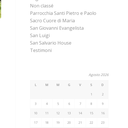
Non classé
Parrocchia Santi Pietro e Paolo
Sacro Cuore di Maria
San Giovanni Evangelista
San Luigi
San Salvario House
Testimoni
Agosto 2026
L
M
M
G
V
S
D
1
2
3
4
5
6
7
8
9
10
11
12
13
14
15
16
17
18
19
20
21
22
23