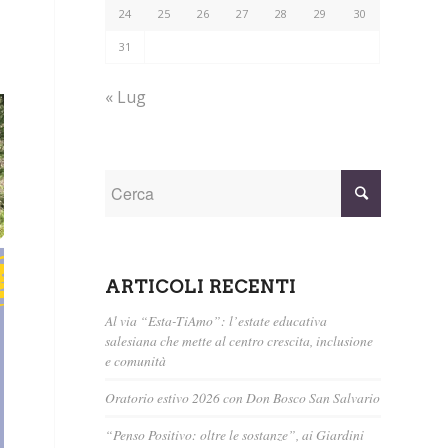
24
25
26
27
28
29
30
31
« Lug
ARTICOLI RECENTI
Al via “Esta-TiAmo”: l’estate educativa
salesiana che mette al centro crescita, inclusione
e comunità
Oratorio estivo 2026 con Don Bosco San Salvario
“Penso Positivo: oltre le sostanze”, ai Giardini