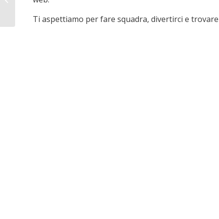
Giardini Sambuy un
pomeriggio di...
​Ti aspettiamo per fare squadra, divertirci e trovar