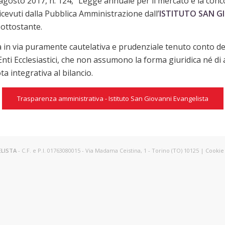
agosto 2017, n. 124, “Legge annuale per il mercato e la conco
ricevuti dalla Pubblica Amministrazione dall’
ISTITUTO SAN G
sottostante.
 in via puramente cautelativa e prudenziale tenuto conto dell
nti Ecclesiastici, che non assumono la forma giuridica né di 
a integrativa al bilancio.
Trasparenza amministrativa - Istituto San Giovanni Evangelista
ELISTA
- C.F. e P.I. 01763080015 - Via Madama Ceistina, 1 - Torino (TO) 10125 |
Cookie 