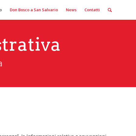
o
Don Bosco a San Salvario
News
Contatti
trativa
a