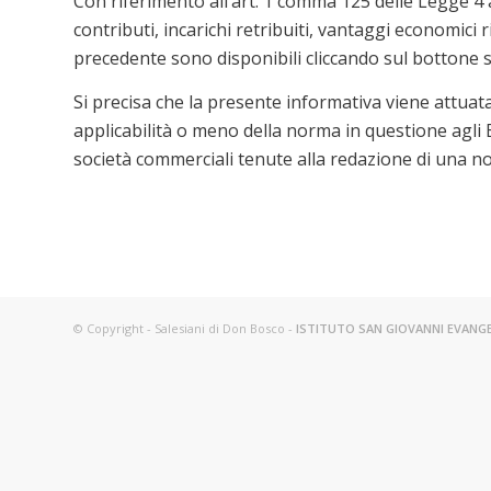
Con riferimento all’art. 1 comma 125 delle Legge 4 
contributi, incarichi retribuiti, vantaggi economici 
precedente sono disponibili cliccando sul bottone 
Si precisa che la presente informativa viene attuata
applicabilità o meno della norma in questione agli E
società commerciali tenute alla redazione di una not
© Copyright - Salesiani di Don Bosco -
ISTITUTO SAN GIOVANNI EVANG