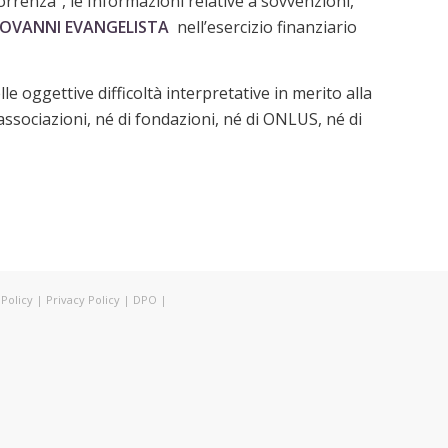
rrenza”, le Informazioni relative a sovvenzioni,
IOVANNI EVANGELISTA
nell’esercizio finanziario
e oggettive difficoltà interpretative in merito alla
associazioni, né di fondazioni, né di ONLUS, né di
Policy
|
Privacy Policy
|
DPO
|