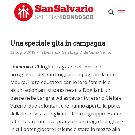
Una speciale gita in campagna
/
/
22 Luglio 2019
in
Evidenza
,
San Luigi
da
Giulia Venco
Domenica 21 luglio i ragazzi del centro di
accoglienza del San Luigi accompagnati da don
Mauro, i loro educatori con le loro famiglie e
alcuni volontari, si sono recati a Dogliani, un
paese nelle Langhe. Ad aspettarli vi erano Clelia e
Valerio, due volontari, che hanno aperto le porte
della loro casa accogliendo tutto il gruppo. Hanno
offerto loro un ricco pranzo e un luogo famigliare
in cui poter giocare insieme e stare in mezzo alla