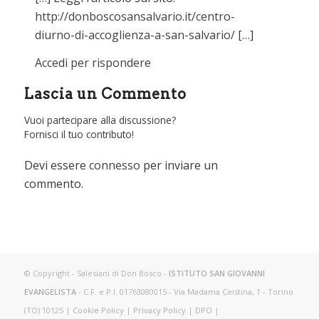
http://donboscosansalvario.it/centro-
diurno-di-accoglienza-a-san-salvario/
[…]
Accedi per rispondere
Lascia un Commento
Vuoi partecipare alla discussione?
Fornisci il tuo contributo!
Devi essere
connesso
per inviare un
commento.
© Copyright - Salesiani di Don Bosco -
ISTITUTO SAN GIOVANNI
EVANGELISTA
- C.F. e P.I. 01763080015 - Via Madama Ceistina, 1 - Torino
(TO) 10125 |
Cookie Policy
|
Privacy Policy
|
DPO
|