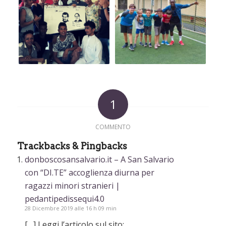
1
COMMENTO
Trackbacks & Pingbacks
donboscosansalvario.it – A San Salvario
con “DI.TE” accoglienza diurna per
ragazzi minori stranieri |
pedantipedissequi4.0
28 Dicembre 2019 alle 16 h 09 min
[…] Leggi l’articolo sul sito: