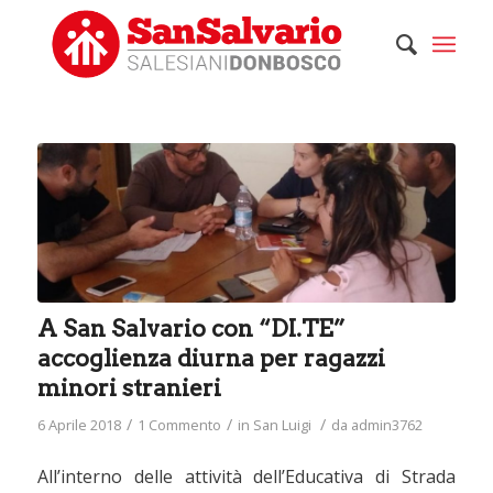
ha
:
A San Salvario con “DI.TE”
accoglienza diurna per ragazzi
minori stranieri
/
/
/
6 Aprile 2018
1 Commento
in
San Luigi
da
admin3762
All’interno delle attività dell’Educativa di Strada