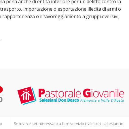
a pena anche di entità inferiore per un delitto contro la
rasporto, importazione o esportazione illecita di armi o
ti l’appartenenza o il favoreggiamento a gruppi eversivi,
.
io
Se invece sei interessato a fare servizio civile con i salesiani in