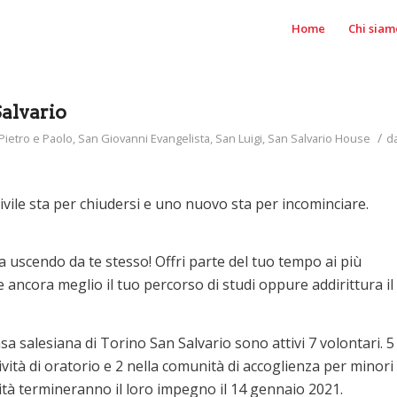
Home
Chi siam
Salvario
/
Pietro e Paolo
,
San Giovanni Evangelista
,
San Luigi
,
San Salvario House
d
civile sta per chiudersi e uno nuovo sta per incominciare.
 uscendo da te stesso! Offri parte del tuo tempo ai più
ancora meglio il tuo percorso di studi oppure addirittura il
a salesiana di Torino San Salvario sono attivi 7 volontari. 5
vità di oratorio e 2 nella comunità di accoglienza per minori
ità termineranno il loro impegno il 14 gennaio 2021.