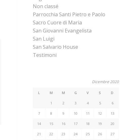
Non classé
Parrocchia Santi Pietro e Paolo
Sacro Cuore di Maria
San Giovanni Evangelista
San Luigi
San Salvario House
Testimoni
Dicembre 2020
L
M
M
G
V
S
D
1
2
3
4
5
6
7
8
9
10
11
12
13
14
15
16
17
18
19
20
21
22
23
24
25
26
27