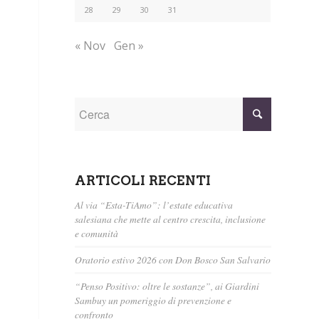
28
29
30
31
« Nov
Gen »
ARTICOLI RECENTI
Al via “Esta-TiAmo”: l’estate educativa
salesiana che mette al centro crescita, inclusione
e comunità
Oratorio estivo 2026 con Don Bosco San Salvario
“Penso Positivo: oltre le sostanze”, ai Giardini
Sambuy un pomeriggio di prevenzione e
confronto