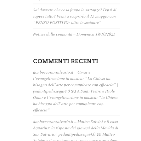
Sai davvero che cosa fanno le sostanze? Pensi di
sapere tutto? Vieni a scoprirlo il 15 maggio con
“PENSO POSITIVO: oltre le sostanze”
Notizie dalle comunità – Domenica 19/10/2025
COMMENTI RECENTI
donboscosansalvario.it – Omar e
l’evangelizzazione in musica: “La Chiesa ha
bisogno dell’arte per comunicare con efficacia” |
pedantipedissequi4.0
su
A Santi Pietro e Paolo
Omar e l’evangelizzazione in musica: “la Chiesa
ha bisogno dell’arte per comunicare con
efficacia”
donboscosansalvario.it – Matteo Salvini e il caso
Aquarius: la risposta dei giovani della Movida di
San Salvario | pedantipedissequi4.0
su
Matteo
Salvini e il caso Aquarius: ecco come rispondono