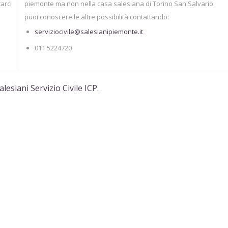
arci
piemonte ma non nella casa salesiana di Torino San Salvario
puoi conoscere le altre possibilità contattando:
serviziocivile@salesianipiemonte.it
011 5224720
lesiani Servizio Civile ICP
.