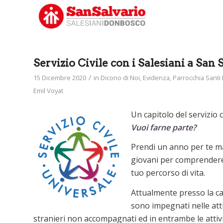
Servizio Civile con i Salesiani a San 
/
15 Dicembre 2020
in
Dicono di Noi
,
Evidenza
,
Parrocchia Santi 
Emil Voyat
Un capitolo del servizio 
Vuoi farne parte?
Prendi un anno per te ma
giovani per comprendere 
tuo percorso di vita.
Attualmente presso la cas
sono impegnati nelle atti
stranieri non accompagnati ed in entrambe le attiv