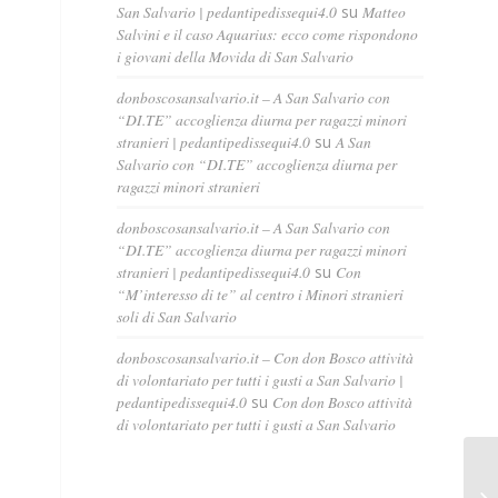
San Salvario | pedantipedissequi4.0
su
Matteo
Salvini e il caso Aquarius: ecco come rispondono
i giovani della Movida di San Salvario
donboscosansalvario.it – A San Salvario con
“DI.TE” accoglienza diurna per ragazzi minori
stranieri | pedantipedissequi4.0
su
A San
Salvario con “DI.TE” accoglienza diurna per
ragazzi minori stranieri
donboscosansalvario.it – A San Salvario con
“DI.TE” accoglienza diurna per ragazzi minori
stranieri | pedantipedissequi4.0
su
Con
“M’interesso di te” al centro i Minori stranieri
soli di San Salvario
donboscosansalvario.it – Con don Bosco attività
di volontariato per tutti i gusti a San Salvario |
pedantipedissequi4.0
su
Con don Bosco attività
di volontariato per tutti i gusti a San Salvario