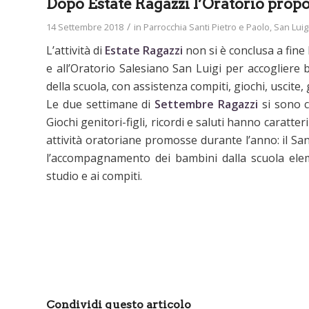
Dopo Estate Ragazzi l’Oratorio prop
/
14 Settembre 2018
in
Parrocchia Santi Pietro e Paolo
,
San Luig
L’attività di
Estate Ragazzi
non si è conclusa a fine 
e all’Oratorio Salesiano San Luigi per accogliere 
della scuola, con assistenza compiti, giochi, uscite,
Le due settimane di
Settembre Ragazzi
si sono c
Giochi genitori-figli, ricordi e saluti hanno caratte
attività oratoriane promosse durante l’anno: il San 
l’accompagnamento dei bambini dalla scuola elemen
studio e ai compiti.
Condividi questo articolo