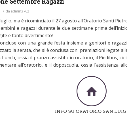
one Settembre Ragazzi
/
i
da
admin3762
luglio, ma è ricominciato il 27 agosto all’Oratorio Santi Pietr
bambini e ragazzi durante le due settimane prima dell’inizi
 gite e tanto divertimento!
oncluse con una grande festa insieme a genitori e ragazzi
rizzato la serata, che si è conclusa con premiazioni legate all
Lunch, ossia il pranzo assistito in oratorio, il Piedibus, cio
tare all’oratorio, e il doposcuola, ossia l’assistenza all
INFO SU ORATORIO SAN LUIG