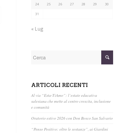
24
25
26
27
28
29
30
31
« Lug
ARTICOLI RECENTI
Al via “Esta-TiAmo”: l’estate educativa
salesiana che mette al centro crescita, inclusione
e comunità
Oratorio estivo 2026 con Don Bosco San Salvario
“Penso Positivo: oltre le sostanze”, ai Giardini