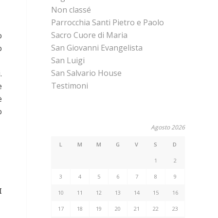
Non classé
Parrocchia Santi Pietro e Paolo
Sacro Cuore di Maria
o
San Giovanni Evangelista
o
San Luigi
San Salvario House
.
Testimoni
e
è
o
Agosto 2026
L
M
M
G
V
S
D
1
2
3
4
5
6
7
8
9
I
10
11
12
13
14
15
16
17
18
19
20
21
22
23