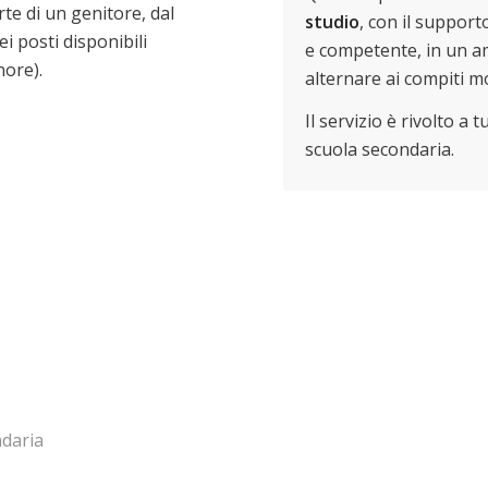
te di un genitore, dal
studio
, con il support
i posti disponibili
e competente, in un am
nore).
alternare ai compiti mo
Il servizio è rivolto a 
scuola secondaria.
ndaria