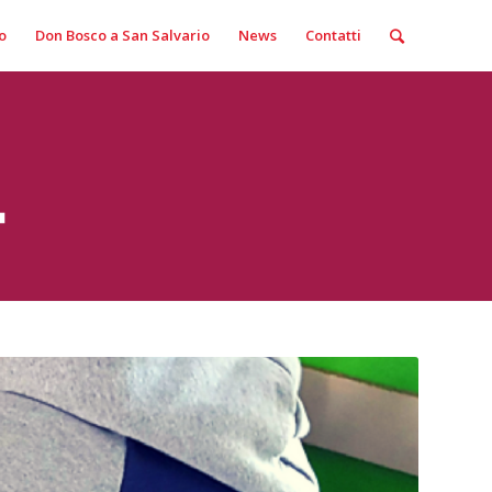
o
Don Bosco a San Salvario
News
Contatti
a