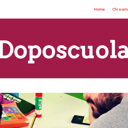
Home
Chi siam
 Doposcuol