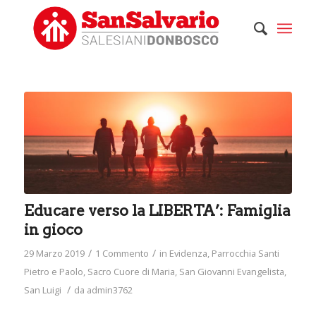
ha
:
Educare verso la LIBERTA’: Famiglia
in gioco
/
/
29 Marzo 2019
1 Commento
in
Evidenza
,
Parrocchia Santi
Pietro e Paolo
,
Sacro Cuore di Maria
,
San Giovanni Evangelista
,
/
San Luigi
da
admin3762