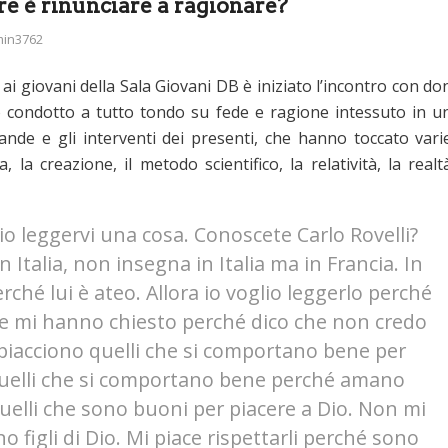
re è rinunciare a ragionare?
in3762
i giovani della Sala Giovani DB è iniziato l’incontro con do
o condotto a tutto tondo su fede e ragione intessuto in u
ande e gli interventi dei presenti, che hanno toccato vari
, la creazione, il metodo scientifico, la relatività, la realt
lio leggervi una cosa. Conoscete Carlo Rovelli?
n Italia, non insegna in Italia ma in Francia. In
ché lui è ateo. Allora io voglio leggerlo perché
e mi hanno chiesto perché dico che non credo
 piacciono quelli che si comportano bene per
o quelli che si comportano bene perché amano
elli che sono buoni per piacere a Dio. Non mi
no figli di Dio. Mi piace rispettarli perché sono