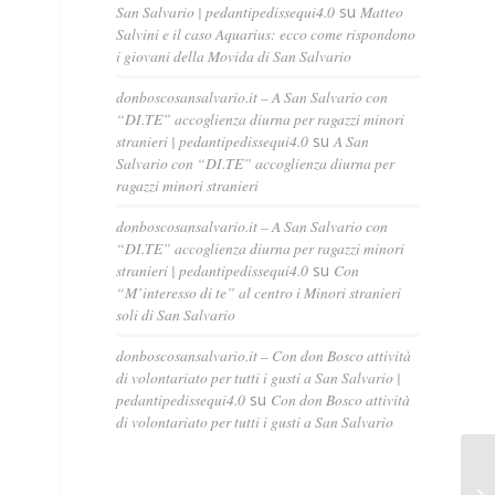
San Salvario | pedantipedissequi4.0
su
Matteo
Salvini e il caso Aquarius: ecco come rispondono
i giovani della Movida di San Salvario
donboscosansalvario.it – A San Salvario con
“DI.TE” accoglienza diurna per ragazzi minori
stranieri | pedantipedissequi4.0
su
A San
Salvario con “DI.TE” accoglienza diurna per
ragazzi minori stranieri
donboscosansalvario.it – A San Salvario con
“DI.TE” accoglienza diurna per ragazzi minori
stranieri | pedantipedissequi4.0
su
Con
“M’interesso di te” al centro i Minori stranieri
soli di San Salvario
donboscosansalvario.it – Con don Bosco attività
di volontariato per tutti i gusti a San Salvario |
pedantipedissequi4.0
su
Con don Bosco attività
di volontariato per tutti i gusti a San Salvario