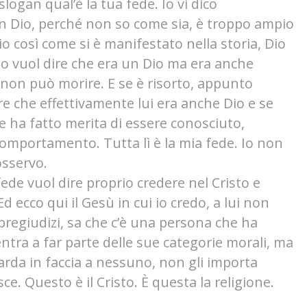
slogan qual’è la tua fede. Io vi dico
in Dio, perché non so come sia, è troppo ampio
Dio così come si è manifestato nella storia, Dio
to vuol dire che era un Dio ma era anche
non può morire. E se è risorto, appunto
e che effettivamente lui era anche Dio e se
he ha fatto merita di essere conosciuto,
omportamento. Tutta lì è la mia fede. Io non
osservo.
ede vuol dire proprio credere nel Cristo e
d ecco qui il Gesù in cui io credo, a lui non
pregiudizi, sa che c’è una persona che ha
tra a far parte delle sue categorie morali, ma
rda in faccia a nessuno, non gli importa
sce. Questo è il Cristo. È questa la religione.