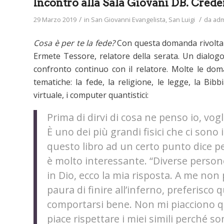
Incontro alla Sala Giovani DB. Crede
/
/
29 Marzo 2019
in
San Giovanni Evangelista
,
San Luigi
da
adm
Cosa è per te la fede?
Con questa domanda rivolta a
Ermete Tessore, relatore della serata. Un dialog
confronto continuo con il relatore. Molte le dom
tematiche: la fede, la religione, le legge, la Bibbia
virtuale, i computer quantistici:
Prima di dirvi di cosa ne penso io, vog
È uno dei più grandi fisici che ci sono i
questo libro ad un certo punto dice per
è molto interessante.
“Diverse person
in Dio, ecco la mia risposta. A me non
paura di finire all’inferno, preferisc
comportarsi bene. Non mi piacciono qu
piace rispettare i miei simili perché so