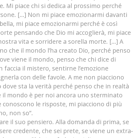
. Mi piace chi si dedica al prossimo perché
sone. […] Non mi piace emozionarmi davanti
 bella, mi piace emozionarmi perché è così
morte pensando che Dio mi accoglierà, mi piace
nostra vita e sorridere a sorella morte. […] A
no che il mondo l’ha creato Dio, perché penso
ove viene il mondo, penso che chi dice di
n faccia il mistero, sentirne l’emozione
gnerla con delle favole.
A me non piacciono
 dove sta la verità perché penso che in realtà
 il mondo è per noi ancora uno sterminato
 conoscono le risposte, mi piacciono di più
ono, non so”.
re il suo pensiero. Alla domanda di prima, se
ssere credente, che sei prete, se viene un extra-