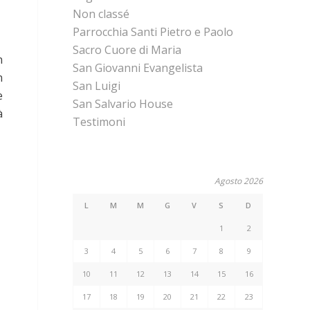
Non classé
Parrocchia Santi Pietro e Paolo
Sacro Cuore di Maria
n
San Giovanni Evangelista
n
San Luigi
e
San Salvario House
à
Testimoni
Agosto 2026
L
M
M
G
V
S
D
1
2
3
4
5
6
7
8
9
10
11
12
13
14
15
16
17
18
19
20
21
22
23