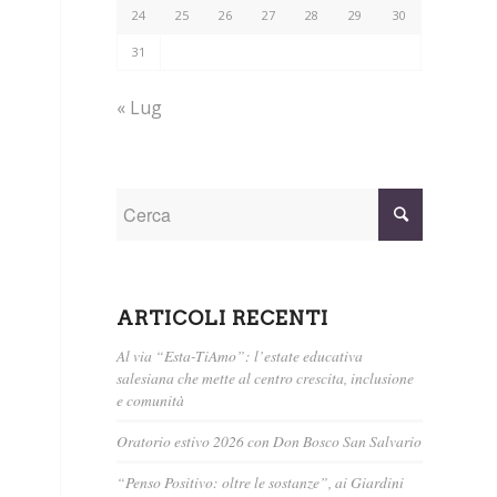
24
25
26
27
28
29
30
31
« Lug
ARTICOLI RECENTI
Al via “Esta-TiAmo”: l’estate educativa
salesiana che mette al centro crescita, inclusione
e comunità
Oratorio estivo 2026 con Don Bosco San Salvario
“Penso Positivo: oltre le sostanze”, ai Giardini