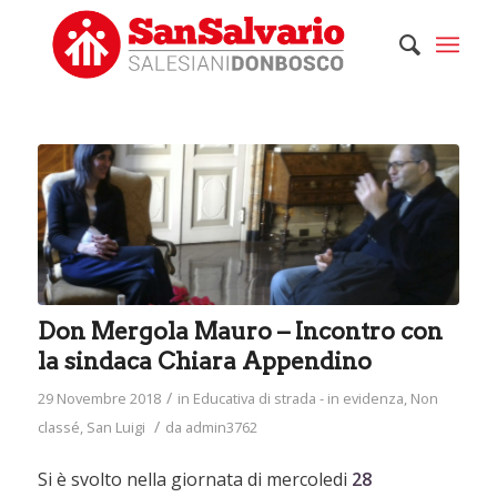
Don Mergola Mauro – Incontro con
la sindaca Chiara Appendino
/
29 Novembre 2018
in
Educativa di strada - in evidenza
,
Non
/
classé
,
San Luigi
da
admin3762
Si è svolto nella giornata di mercoledi
28