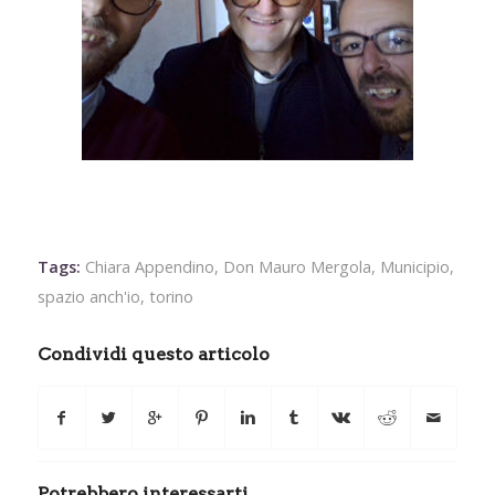
Tags:
Chiara Appendino
,
Don Mauro Mergola
,
Municipio
,
spazio anch'io
,
torino
Condividi questo articolo
Potrebbero interessarti