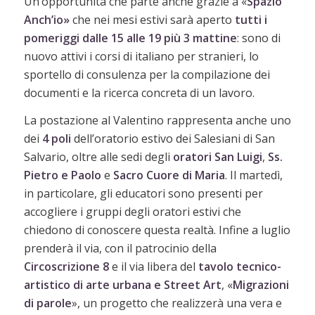
Un’opportunità che parte anche grazie a «
Spazio
Anch’io»
che nei mesi estivi sarà aperto
tutti i
pomeriggi dalle 15 alle 19 più 3 mattine
: sono di
nuovo attivi i corsi di italiano per stranieri, lo
sportello di consulenza per la compilazione dei
documenti e la ricerca concreta di un lavoro.
La postazione al Valentino rappresenta anche uno
dei
4 poli
dell’oratorio estivo dei Salesiani di San
Salvario, oltre alle sedi degli
oratori San Luigi
,
Ss.
Pietro e Paolo
e
Sacro Cuore di Maria
. Il martedì,
in particolare, gli educatori sono presenti per
accogliere i gruppi degli oratori estivi che
chiedono di conoscere questa realtà. Infine a luglio
prenderà il via, con il patrocinio della
Circoscrizione 8
e il via libera del
tavolo tecnico-
artistico di arte urbana e Street Art
, «
Migrazioni
di parole
», un progetto che realizzerà una vera e