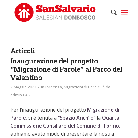
Articoli
Inaugurazione del progetto
“Migrazione di Parole” al Parco del
Valentino
/
/
2 Maggio 2023
in
Evidenza
,
Migrazioni di Parole
da
admin3762
Per l’inaugurazione del progetto
Migrazione di
Parole
, si è tenuta a
“Spazio Anch’Io”
la
Quarta
Commissione Consiliare del Comune di Torino,
abbiamo avuto modo di presentare la nostra