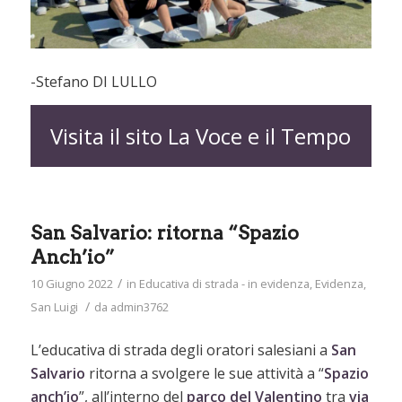
-Stefano DI LULLO
Visita il sito La Voce e il Tempo
San Salvario: ritorna “Spazio
Anch’io”
/
10 Giugno 2022
in
Educativa di strada - in evidenza
,
Evidenza
,
/
San Luigi
da
admin3762
L’educativa di strada degli oratori salesiani a
San
Salvario
ritorna a svolgere le sue attività a “
Spazio
anch’io
”, all’interno del
parco del Valentino
tra
via