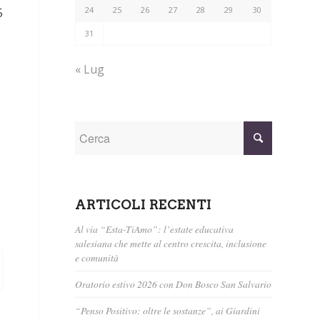
24
25
26
27
28
29
30
5
31
« Lug
ARTICOLI RECENTI
Al via “Esta-TiAmo”: l’estate educativa
salesiana che mette al centro crescita, inclusione
e comunità
Oratorio estivo 2026 con Don Bosco San Salvario
“Penso Positivo: oltre le sostanze”, ai Giardini