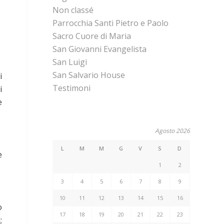
Non classé
Parrocchia Santi Pietro e Paolo
Sacro Cuore di Maria
San Giovanni Evangelista
San Luigi
San Salvario House
i
Testimoni
i
e
Agosto 2026
L
M
M
G
V
S
D
e
1
2
3
4
5
6
7
8
9
10
11
12
13
14
15
16
o
17
18
19
20
21
22
23
;