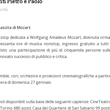
ti Pietro e Paolo
n3762
ascita di Mozart
-stop dedicata a Wolfgang Amadeus Mozart, divenuta orma
sessanta ore di musica nonstop, ingresso gratuito a tutti 
visto una partecipazione di più di cinquemila persone sull
novato successo di pubblico e critica.
emble, cori, orchestre e proiezioni cinematografiche a partir
a sera di domenica 27 gennaio
sti disponibili sulla base delle seguenti capienze: CineTeatr
Torino 680 posti; Casa del Quartiere di San Salvario 99 posti