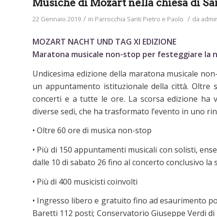
Musiche di Mozart nella chiesa di San
/
/
22 Gennaio 2019
in
Parrocchia Santi Pietro e Paolo
da
admi
MOZART NACHT UND TAG XI EDIZIONE
Maratona musicale non-stop per festeggiare la n
Undicesima edizione della maratona musicale non
un appuntamento istituzionale della città. Oltre 
concerti e a tutte le ore. La scorsa edizione ha 
diverse sedi, che ha trasformato l’evento in uno rin
• Oltre 60 ore di musica non-stop
• Più di 150 appuntamenti musicali con solisti, ens
dalle 10 di sabato 26 fino al concerto conclusivo l
• Più di 400 musicisti coinvolti
• Ingresso libero e gratuito fino ad esaurimento po
Baretti 112 posti; Conservatorio Giuseppe Verdi di 