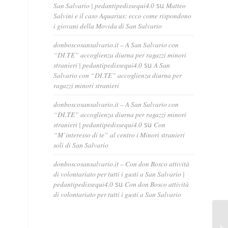
San Salvario | pedantipedissequi4.0
su
Matteo
Salvini e il caso Aquarius: ecco come rispondono
i giovani della Movida di San Salvario
donboscosansalvario.it – A San Salvario con
“DI.TE” accoglienza diurna per ragazzi minori
stranieri | pedantipedissequi4.0
su
A San
Salvario con “DI.TE” accoglienza diurna per
ragazzi minori stranieri
donboscosansalvario.it – A San Salvario con
“DI.TE” accoglienza diurna per ragazzi minori
stranieri | pedantipedissequi4.0
su
Con
“M’interesso di te” al centro i Minori stranieri
soli di San Salvario
donboscosansalvario.it – Con don Bosco attività
di volontariato per tutti i gusti a San Salvario |
pedantipedissequi4.0
su
Con don Bosco attività
di volontariato per tutti i gusti a San Salvario