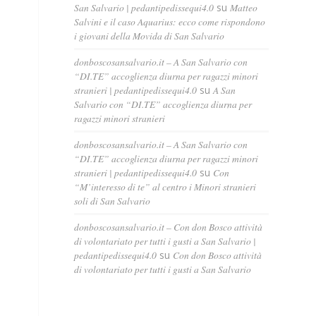
San Salvario | pedantipedissequi4.0
su
Matteo
Salvini e il caso Aquarius: ecco come rispondono
i giovani della Movida di San Salvario
donboscosansalvario.it – A San Salvario con
“DI.TE” accoglienza diurna per ragazzi minori
stranieri | pedantipedissequi4.0
su
A San
Salvario con “DI.TE” accoglienza diurna per
ragazzi minori stranieri
donboscosansalvario.it – A San Salvario con
“DI.TE” accoglienza diurna per ragazzi minori
stranieri | pedantipedissequi4.0
su
Con
“M’interesso di te” al centro i Minori stranieri
soli di San Salvario
donboscosansalvario.it – Con don Bosco attività
di volontariato per tutti i gusti a San Salvario |
pedantipedissequi4.0
su
Con don Bosco attività
di volontariato per tutti i gusti a San Salvario