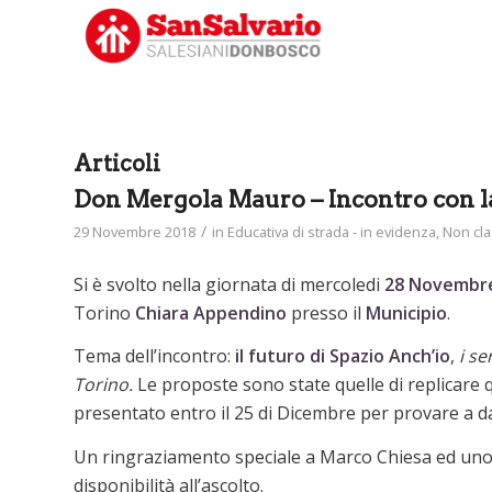
Articoli
Don Mergola Mauro – Incontro con l
/
29 Novembre 2018
in
Educativa di strada - in evidenza
,
Non cl
Si è svolto nella giornata di mercoledi
28 Novembr
Torino
Chiara Appendino
presso il
Municipio
.
Tema dell’incontro:
il futuro di Spazio Anch’io
,
i se
Torino.
Le proposte sono state quelle di replicare q
presentato entro il 25 di Dicembre per provare a d
Un ringraziamento speciale a Marco Chiesa ed uno a
disponibilità all’ascolto.