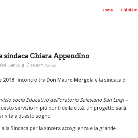
Home
Chi siam
a sindaca Chiara Appendino
/
assé
,
San Luigi
da
admin3762
e 2018
l’incontro tra
Don Mauro Mergola
e la sindaca di
rvizio socio Educativo dell’oratorio Salesiano San Luigi –
uesto servizio in più punti della città, un progetto sarà
ar vita a questo sogno.
lla Sindaca per la sincera accoglienza e la grande