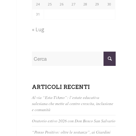
24
25
26
27
28
29
30
31
« Lug
ARTICOLI RECENTI
Al via “Esta-TiAmo”: l’estate educativa
salesiana che mette al centro crescita, inclusione
e comunità
Oratorio estivo 2026 con Don Bosco San Salvario
“Penso Positivo: oltre le sostanze”, ai Giardini