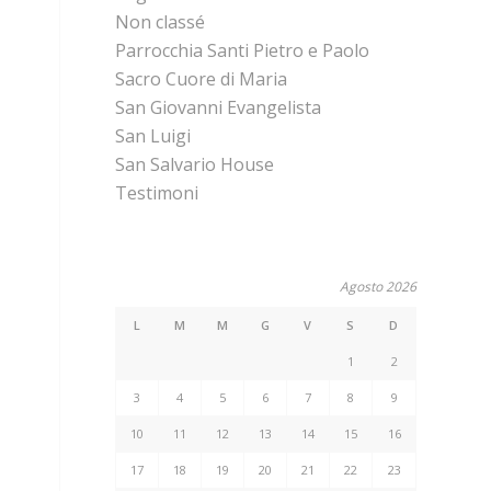
Non classé
Parrocchia Santi Pietro e Paolo
Sacro Cuore di Maria
San Giovanni Evangelista
San Luigi
San Salvario House
Testimoni
Agosto 2026
L
M
M
G
V
S
D
1
2
3
4
5
6
7
8
9
10
11
12
13
14
15
16
17
18
19
20
21
22
23