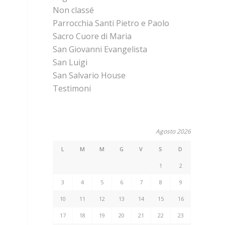
Non classé
Parrocchia Santi Pietro e Paolo
Sacro Cuore di Maria
San Giovanni Evangelista
San Luigi
San Salvario House
Testimoni
Agosto 2026
L
M
M
G
V
S
D
1
2
3
4
5
6
7
8
9
10
11
12
13
14
15
16
17
18
19
20
21
22
23