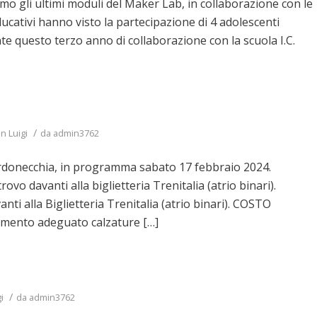
smo gli ultimi moduli del Maker Lab, in collaborazione con le
ducativi hanno visto la partecipazione di 4 adolescenti
e questo terzo anno di collaborazione con la scuola I.C.
/
n Luigi
da
admin3762
 Bardonecchia, in programma sabato 17 febbraio 2024.
vo davanti alla biglietteria Trenitalia (atrio binari).
ti alla Biglietteria Trenitalia (atrio binari). COSTO
amento adeguato calzature […]
/
i
da
admin3762