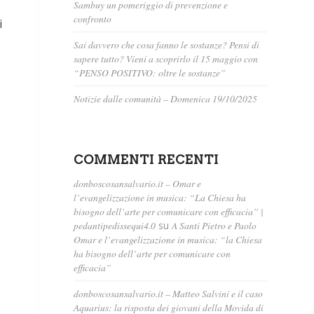
Sambuy un pomeriggio di prevenzione e
confronto
i
Sai davvero che cosa fanno le sostanze? Pensi di
sapere tutto? Vieni a scoprirlo il 15 maggio con
“PENSO POSITIVO: oltre le sostanze”
Notizie dalle comunità – Domenica 19/10/2025
COMMENTI RECENTI
donboscosansalvario.it – Omar e
l’evangelizzazione in musica: “La Chiesa ha
bisogno dell’arte per comunicare con efficacia” |
pedantipedissequi4.0
su
A Santi Pietro e Paolo
Omar e l’evangelizzazione in musica: “la Chiesa
ha bisogno dell’arte per comunicare con
efficacia”
donboscosansalvario.it – Matteo Salvini e il caso
Aquarius: la risposta dei giovani della Movida di