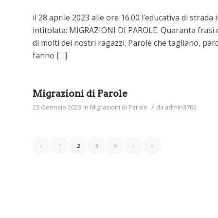
il 28 aprile 2023 alle ore 16.00 l’educativa di strada
intitolata: MIGRAZIONI DI PAROLE. Quaranta frasi c
di molti dei nostri ragazzi. Parole che tagliano, p
fanno […]
Migrazioni di Parole
/
23 Gennaio 2023
in
Migrazioni di Parole
da
admin3762
‹
1
2
3
4
›
»