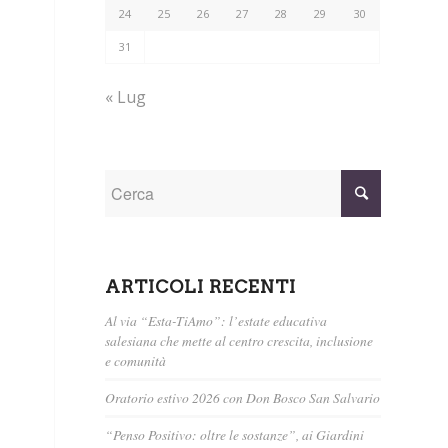
24
25
26
27
28
29
30
31
« Lug
ARTICOLI RECENTI
Al via “Esta-TiAmo”: l’estate educativa
salesiana che mette al centro crescita, inclusione
e comunità
Oratorio estivo 2026 con Don Bosco San Salvario
“Penso Positivo: oltre le sostanze”, ai Giardini