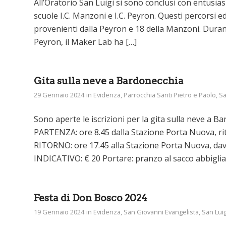
All’Oratorio San Luigi si sono conclusi con entusia
scuole I.C. Manzoni e I.C. Peyron. Questi percorsi e
provenienti dalla Peyron e 18 della Manzoni. Durant
Peyron, il Maker Lab ha […]
Gita sulla neve a Bardonecchia
29 Gennaio 2024
in
Evidenza
,
Parrocchia Santi Pietro e Paolo
,
Sa
Sono aperte le iscrizioni per la gita sulla neve a
PARTENZA: ore 8.45 dalla Stazione Porta Nuova, ritro
RITORNO: ore 17.45 alla Stazione Porta Nuova, davan
INDICATIVO: € 20 Portare: pranzo al sacco abbigli
Festa di Don Bosco 2024
19 Gennaio 2024
in
Evidenza
,
San Giovanni Evangelista
,
San Luig