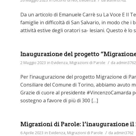
26 Maggio 2023
in
Dicono di Noi
,
Evidenza
da
admin3762
Da un articolo di Emanuele Carrè su La Voce E Il T
famiglie in difficoltà di San Salvario, in modo che i
attività estive degli oratori sa- lesiani. Questo è lo
Inaugurazione del progetto “Migrazione 
/
2 Maggio 2023
in
Evidenza
,
Migrazioni di Parole
da
admin3762
Per l’inaugurazione del progetto Migrazione di Par
Consiliare del Comune di Torino, abbiamo avuto modo
Grazie di cuore al presidente #VincenzoCamarda p
sostegno a favore di più di 300 […]
Migrazioni di Parole: l’inaugurazione il 
/
6 Aprile 2023
in
Evidenza
,
Migrazioni di Parole
da
admin3762