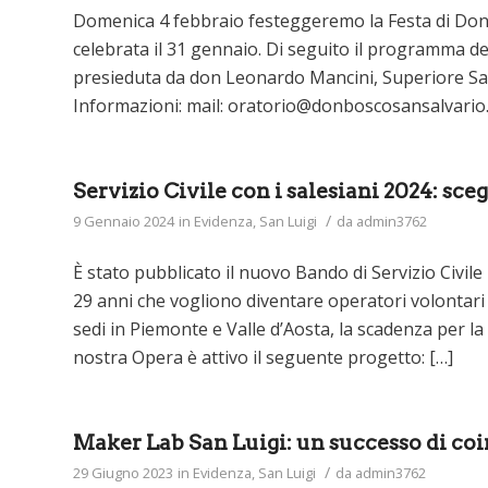
Domenica 4 febbraio festeggeremo la Festa di Don 
celebrata il 31 gennaio. Di seguito il programma del
presieduta da don Leonardo Mancini, Superiore Sal
Informazioni: mail: oratorio@donboscosansalvario.i
Servizio Civile con i salesiani 2024: sceg
/
9 Gennaio 2024
in
Evidenza
,
San Luigi
da
admin3762
È stato pubblicato il nuovo Bando di Servizio Civile
29 anni che vogliono diventare operatori volontari d
sedi in Piemonte e Valle d’Aosta, la scadenza per la 
nostra Opera è attivo il seguente progetto: […]
Maker Lab San Luigi: un successo di c
/
29 Giugno 2023
in
Evidenza
,
San Luigi
da
admin3762