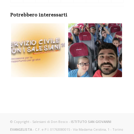
Potrebbero interessarti
© Copyright - Salesiani di Don Bosco -
ISTITUTO SAN GIOVANNI
EVANGELISTA
- C.F. e P.I. 01763080015 - Via Madama Ceistina, 1 - Torino