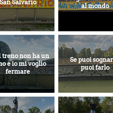
San Salvario
al mondo
 treno non ha un
Se puoi sognar
no e io mi voglio
puoi farlo
fermare