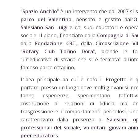
“
Spazio Anch’Io
” è un intervento che dal 2007 si s
parco del Valentino
, pensato e gestito dall’
O
Salesiano San Luigi
e dai suoi educatori e opera
sociale.
Il piano, finanziato dalla
Compagnia di Sa
dalla
Fondazione
CRT
, dalla
Circoscrizione
VII
“
Rotary
Club
Torino
Dora
”,
prende le fo
“un’educativa di strada che si è fermata” all’int
famoso parco cittadino.
L’idea principale da cui è nato il Progetto è q
portare, presso un luogo dove molti giovani si inc
fanno esperienze, sperimentano l’affettiv
costituzione di relazioni di fiducia ma a
trasgressione e i comportamenti pericolosi, un
caratterizzato dalla presenza di
Salesiani
,
o
professionali
del
sociale
,
volontari
,
giovani ani
peer
educators
.