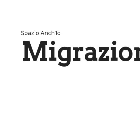
Spazio Anch’Io
Migrazion