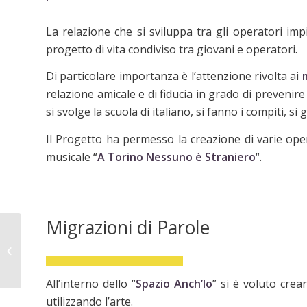
La relazione che si sviluppa tra gli operatori imp
progetto di vita condiviso tra giovani e operatori.
Di particolare importanza è l’attenzione rivolta ai
relazione amicale e di fiducia in grado di prevenire 
si svolge la scuola di italiano, si fanno i compiti, si g
Il Progetto ha permesso la creazione di varie oper
musicale “
A Torino Nessuno è Straniero
“.
Migrazioni di Parole
Community Lab
2022/2023: il
programma delle
attività
All’interno dello “
Spazio Anch’Io
” si è voluto crear
utilizzando l’arte.