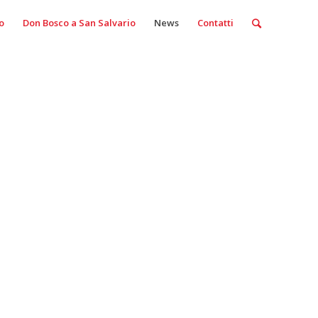
o
Don Bosco a San Salvario
News
Contatti