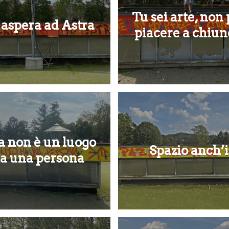
Tu sei arte, non
 aspera ad Astra
piacere a chiu
a non è un luogo
Spazio anch’
a una persona