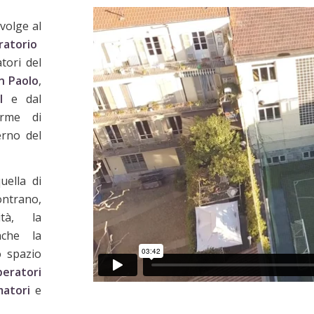
volge al
ratorio
tori del
n Paolo
,
I
e dal
rme di
erno del
uella di
ontrano,
ità, la
nche la
o spazio
peratori
matori
e