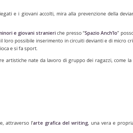
iegati e i giovani accolti, mira alla prevenzione della devi
minori e giovani stranieri
che presso “
Spazio Anch’Io
” poss
il loro possibile inserimento in circuiti devianti e di micro 
ioca e si fa sport.
e artistiche nate da lavoro di gruppo dei ragazzi, come la 
e, attraverso l’
arte grafica del writing
, una vera e propri