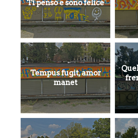
Ti penso e sono felice
Quel
Tempus fugit, amor
fre
manet