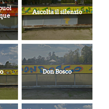
 puoi
Ascolta il silenzio
nque
io
Don Bosco