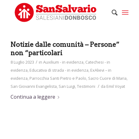
Notizie dalle comunità – Persone”
non “particolari
/
8 Luglio 2023
in
Auxilium - in evidenza
,
Catechesi - in
evidenza
,
Educativa di strada - in evidenza
,
ExAlievi – in
evidenza
,
Parrocchia Santi Pietro e Paolo
,
Sacro Cuore di Maria
,
/
San Giovanni Evangelista
,
San Luigi
,
Testimoni
da
Emil Voyat
Continua a leggere