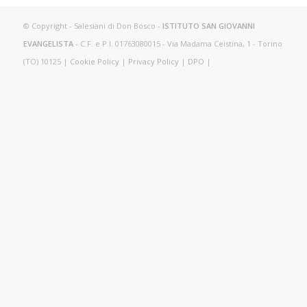
© Copyright - Salesiani di Don Bosco -
ISTITUTO SAN GIOVANNI
EVANGELISTA
- C.F. e P.I. 01763080015 - Via Madama Ceistina, 1 - Torino
(TO) 10125 |
Cookie Policy
|
Privacy Policy
|
DPO
|