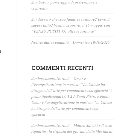
Sambuy un pomeriggio di prevenzione e
confronto
Sai davvero che cosa fanno le sostanze? Pensi di
sapere tutto? Vieni a scoprirlo il 15 maggio con
“PENSO POSITIVO: oltre le sostanze”
Notizie dalle comunità – Domenica 19/10/2025
a
COMMENTI RECENTI
donboscosansalvario.it – Omar e
l’evangelizzazione in musica: “La Chiesa ha
bisogno dell’arte per comunicare con efficacia” |
pedantipedissequi4.0
su
A Santi Pietro e Paolo
Omar e l’evangelizzazione in musica: “la Chiesa
ha bisogno dell’arte per comunicare con
efficacia”
donboscosansalvario.it – Matteo Salvini e il caso
Aquarius: la risposta dei giovani della Movida di