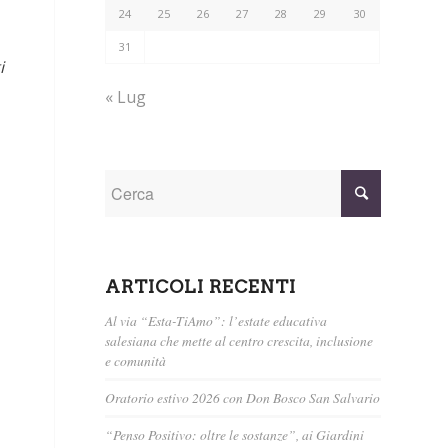
24
25
26
27
28
29
30
31
i
« Lug
ARTICOLI RECENTI
Al via “Esta-TiAmo”: l’estate educativa
salesiana che mette al centro crescita, inclusione
e comunità
Oratorio estivo 2026 con Don Bosco San Salvario
“Penso Positivo: oltre le sostanze”, ai Giardini