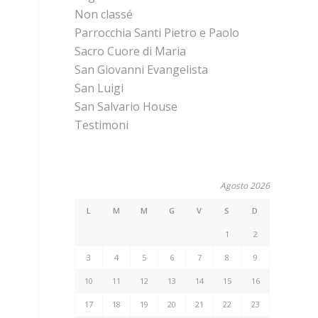
Non classé
Parrocchia Santi Pietro e Paolo
Sacro Cuore di Maria
San Giovanni Evangelista
San Luigi
San Salvario House
Testimoni
Agosto 2026
L
M
M
G
V
S
D
1
2
3
4
5
6
7
8
9
10
11
12
13
14
15
16
17
18
19
20
21
22
23