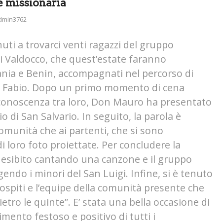
e missionaria
dmin3762
ti a trovarci venti ragazzi del gruppo
i Valdocco, che quest’estate faranno
bania e Benin, accompagnati nel percorso di
 Fabio. Dopo un primo momento di cena
o conoscenza tra loro, Don Mauro ha presentato
io di San Salvario. In seguito, la parola è
 comunità che ai partenti, che si sono
di loro foto proiettate. Per concludere la
è esibito cantando una canzone e il gruppo
ndo i minori del San Luigi. Infine, si è tenuto
ospiti e l’equipe della comunità presente che
tro le quinte”. E’ stata una bella occasione di
imento festoso e positivo di tutti i