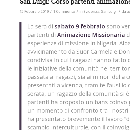
San Luigi: Corso partenti animazion
/
/
/
15 Febbraio 2019
1 Commento
in
Evidenza
,
San Luigi
da
a
La sera di
sabato 9 febbraio
sono venu
partenti di
Animazione Missionaria
d
esperienze di missione in Nigeria, Al
avvicinamento da Suor Carmela e Don
condivisa in cui i ragazzi hanno fatt
le iniziative della comunità nel territor
passata ai ragazzi, sia ai minori della
presentati a vicenda, tramite l’ausilio 
serata, un ragazzo della comunità si 
partenti ha proposto un bans coinvolge
un momento di confronto tra i nostri 
ha presentato brevemente il lavoro “die
scambio interculturale, con il coinvolg