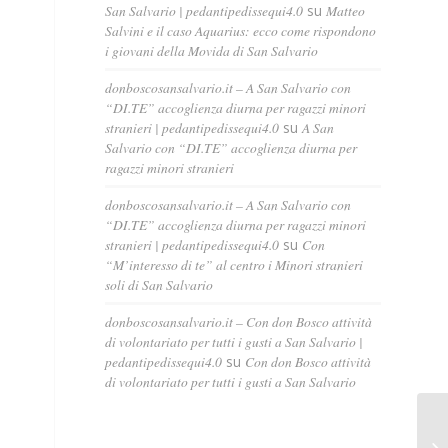
San Salvario | pedantipedissequi4.0
su
Matteo
Salvini e il caso Aquarius: ecco come rispondono
i giovani della Movida di San Salvario
donboscosansalvario.it – A San Salvario con
“DI.TE” accoglienza diurna per ragazzi minori
stranieri | pedantipedissequi4.0
su
A San
Salvario con “DI.TE” accoglienza diurna per
ragazzi minori stranieri
donboscosansalvario.it – A San Salvario con
“DI.TE” accoglienza diurna per ragazzi minori
stranieri | pedantipedissequi4.0
su
Con
“M’interesso di te” al centro i Minori stranieri
soli di San Salvario
donboscosansalvario.it – Con don Bosco attività
di volontariato per tutti i gusti a San Salvario |
pedantipedissequi4.0
su
Con don Bosco attività
di volontariato per tutti i gusti a San Salvario