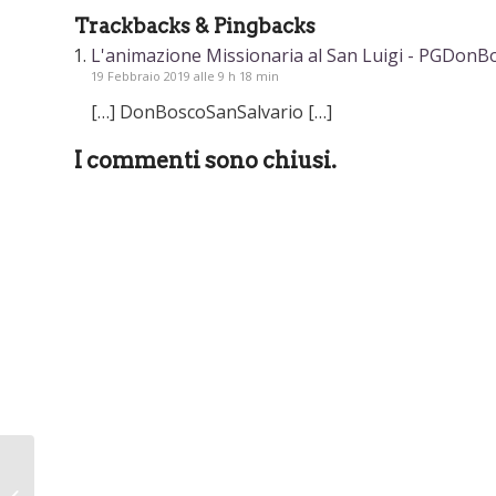
Trackbacks & Pingbacks
L'animazione Missionaria al San Luigi - PGDonB
19 Febbraio 2019 alle 9 h 18 min
[…] DonBoscoSanSalvario […]
I commenti sono chiusi.
Alternanza scuola
lavoro al San Luigi: È