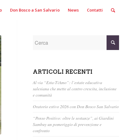
o
Don Bosco a San Salvario
News
Contatti
ARTICOLI RECENTI
Al via “Esta-TiAmo”: l’estate educativa
salesiana che mette al centro crescita, inclusione
e comunità
Oratorio estivo 2026 con Don Bosco San Salvario
“Penso Positivo: oltre le sostanze”, ai Giardini
Sambuy un pomeriggio di prevenzione e
confronto