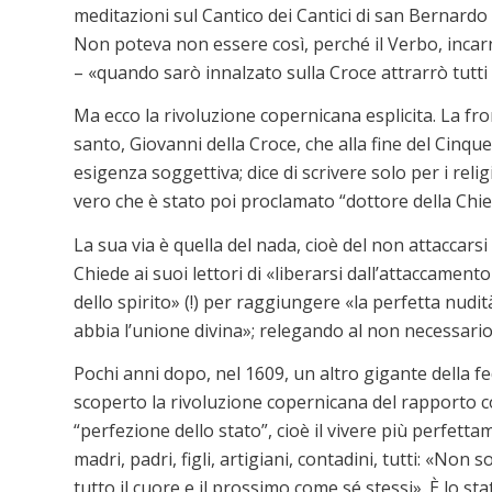
meditazioni sul Cantico dei Cantici di san Bernardo 
Non poteva non essere così, perché il Verbo, inc
– «quando sarò innalzato sulla Croce attrarrò tutti 
Ma ecco la rivoluzione copernicana esplicita. La fr
santo, Giovanni della Croce, che alla fine del Cinqu
esigenza soggettiva; dice di scrivere solo per i religi
vero che è stato poi proclamato “dottore della Chie
La sua via è quella del nada, cioè del non attaccars
Chiede ai suoi lettori di «liberarsi dall’attaccament
dello spirito» (!) per raggiungere «la perfetta nudit
abbia l’unione divina»; relegando al non necessario e
Pochi anni dopo, nel 1609, un altro gigante della fe
scoperto la rivoluzione copernicana del rapporto co
“perfezione dello stato”, cioè il vivere più perfetta
madri, padri, figli, artigiani, contadini, tutti: «No
tutto il cuore e il prossimo come sé stessi». È lo sta