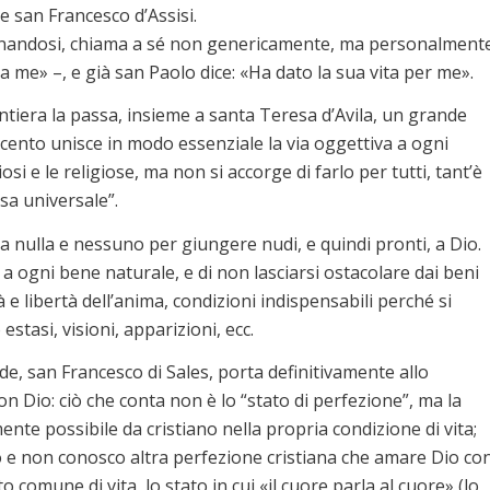
e san Francesco d’Assisi.
arnandosi, chiama a sé non genericamente, ma personalment
a me» –, e già san Paolo dice: «Ha dato la sua vita per me».
ontiera la passa, insieme a santa Teresa d’Avila, un grande
ecento unisce in modo essenziale la via oggettiva a ogni
osi e le religiose, ma non si accorge di farlo per tutti, tant’è
sa universale”.
i a nulla e nessuno per giungere nudi, e quindi pronti, a Dio.
o a ogni bene naturale, e di non lasciarsi ostacolare dai beni
à e libertà dell’anima, condizioni indispensabili perché si
stasi, visioni, apparizioni, ecc.
de, san Francesco di Sales, porta definitivamente allo
n Dio: ciò che conta non è lo “stato di perfezione”, ma la
mente possibile da cristiano nella propria condizione di vita;
n so e non conosco altra perfezione cristiana che amare Dio co
to comune di vita, lo stato in cui «il cuore parla al cuore» (lo