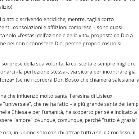
izio).
 piatti o scrivendo encicliche; mentre, taglia corto
imenti, consolazioni e afflizioni comprese – sono quasi
 solo «l’estasi dell’azione e della vita» proposta da Dio a
nche nel non riconoscere Dio, perché proprio così lo si
sorprese della sua volontà, la cui scelta è sempre migliore
donarci «la perfezione stessa», via sicura per incontrare già
er forza» (se ne ricorderà Don Bosco che chiamerà salesiana l
na che influenzò molto santa Teresina di Lisieux,
 e “universale”, che ne ha fatto «la più grande santa dei temp
 nella Chiesa e per l’umanità, ha scoperto per sé e indicato a
essere l’amore”: ovunque, comunque, perché “tutto è grazia”.
ra, in unione solo con chi attrae tutti a sé, il Crocifisso, il