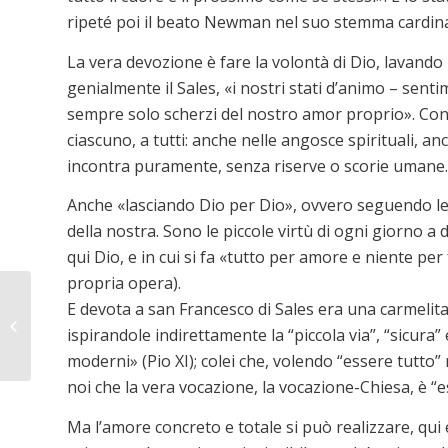
ripeté poi il beato Newman nel suo stemma cardinal
La vera devozione è fare la volontà di Dio, lavando i
genialmente il Sales, «i nostri stati d’animo – sent
sempre solo scherzi del nostro amor proprio». Conta
ciascuno, a tutti: anche nelle angosce spirituali, a
incontra puramente, senza riserve o scorie umane.
Anche «lasciando Dio per Dio», ovvero seguendo le 
della nostra. Sono le piccole virtù di ogni giorno a 
qui Dio, e in cui si fa «tutto per amore e niente p
propria opera).
E devota a san Francesco di Sales era una carmelita
Tempus fugit, amor
ispirandole indirettamente la “piccola via”, “sicura”
manet
moderni» (Pio XI); colei che, volendo “essere tutto”
noi che la vera vocazione, la vocazione-Chiesa, è “
Ma l’amore concreto e totale si può realizzare, qui e o