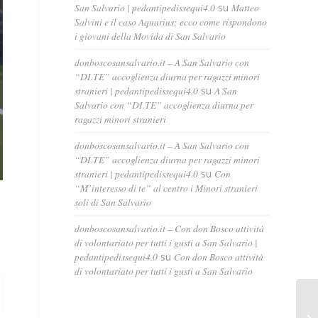
San Salvario | pedantipedissequi4.0
su
Matteo
Salvini e il caso Aquarius: ecco come rispondono
i giovani della Movida di San Salvario
donboscosansalvario.it – A San Salvario con
“DI.TE” accoglienza diurna per ragazzi minori
stranieri | pedantipedissequi4.0
su
A San
Salvario con “DI.TE” accoglienza diurna per
ragazzi minori stranieri
donboscosansalvario.it – A San Salvario con
“DI.TE” accoglienza diurna per ragazzi minori
stranieri | pedantipedissequi4.0
su
Con
“M’interesso di te” al centro i Minori stranieri
soli di San Salvario
donboscosansalvario.it – Con don Bosco attività
di volontariato per tutti i gusti a San Salvario |
pedantipedissequi4.0
su
Con don Bosco attività
di volontariato per tutti i gusti a San Salvario