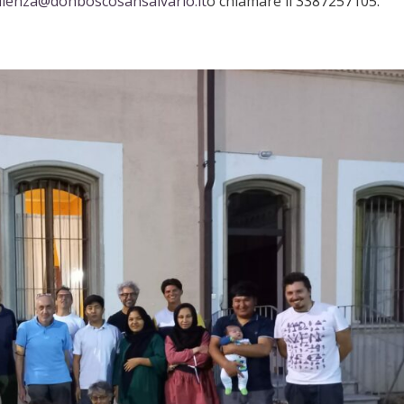
lienza@donboscosansalvario.it
o chiamare il 3387257105.