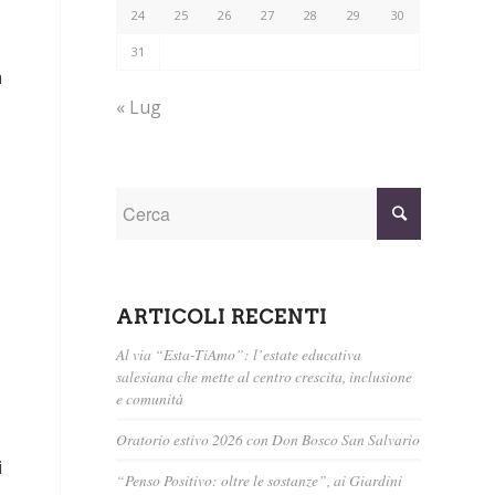
24
25
26
27
28
29
30
31
a
« Lug
ARTICOLI RECENTI
Al via “Esta-TiAmo”: l’estate educativa
salesiana che mette al centro crescita, inclusione
e comunità
Oratorio estivo 2026 con Don Bosco San Salvario
i
“Penso Positivo: oltre le sostanze”, ai Giardini