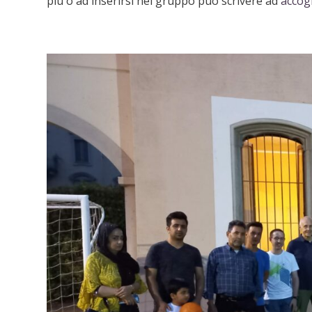
più o ad inserirsi nel gruppo può scrivere ad
accog