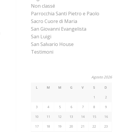
Non classé
Parrocchia Santi Pietro e Paolo
Sacro Cuore di Maria
San Giovanni Evangelista
i
San Luigi
San Salvario House
Testimoni
Agosto 2026
L
M
M
G
V
S
D
1
2
3
4
5
6
7
8
9
10
11
12
13
14
15
16
17
18
19
20
21
22
23