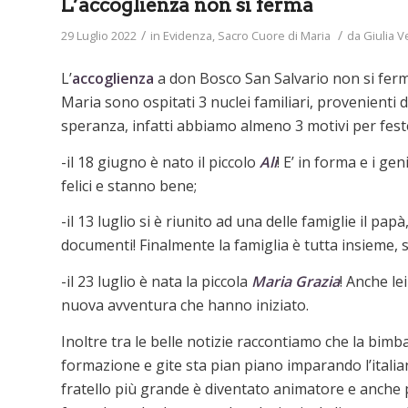
L’accoglienza non si ferma
/
/
29 Luglio 2022
in
Evidenza
,
Sacro Cuore di Maria
da
Giulia 
L’
accoglienza
a don Bosco San Salvario non si ferma
Maria sono ospitati 3 nuclei familiari, provenienti
speranza, infatti abbiamo almeno 3 motivi per fest
-il 18 giugno è nato il piccolo
Ali
! E’ in forma e i g
felici e stanno bene;
-il 13 luglio si è riunito ad una delle famiglie il p
documenti! Finalmente la famiglia è tutta insieme, s
-il 23 luglio è nata la piccola
Maria Grazia
! Anche le
nuova avventura che hanno iniziato.
Inoltre tra le belle notizie raccontiamo che la bimba 
formazione e gite sta pian piano imparando l’italian
fratello più grande è diventato animatore e anche