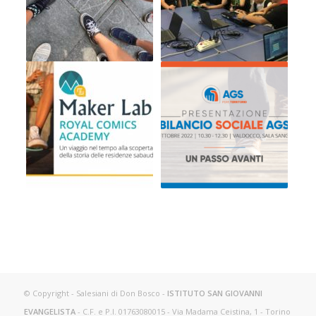
© Copyright - Salesiani di Don Bosco -
ISTITUTO SAN GIOVANNI
EVANGELISTA
- C.F. e P.I. 01763080015 - Via Madama Ceistina, 1 - Torino