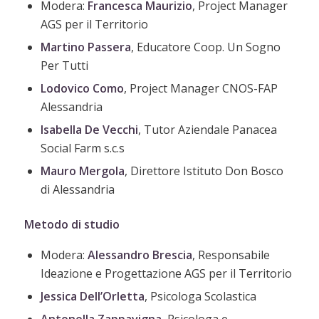
Modera:
Francesca
Maurizio
, Project Manager
AGS per il Territorio
Martino
Passera
, Educatore Coop. Un Sogno
Per Tutti
Lodovico
Como
, Project Manager CNOS-FAP
Alessandria
Isabella
De
Vecchi
, Tutor Aziendale Panacea
Social Farm s.c.s
Mauro
Mergola
, Direttore Istituto Don Bosco
di Alessandria
Metodo di studio
Modera:
Alessandro
Brescia
, Responsabile
Ideazione e Progettazione AGS per il Territorio
Jessica Dell’Orletta
, Psicologa Scolastica
Antonella Zappavigna
, Psicologa e