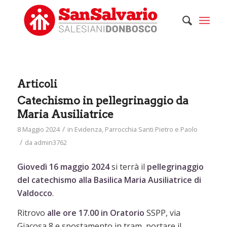
Articoli
Catechismo in pellegrinaggio da
Maria Ausiliatrice
/
8 Maggio 2024
in
Evidenza
,
Parrocchia Santi Pietro e Paolo
/
da
admin3762
Giovedì 16 maggio 2024
si terrà il
pellegrinaggio
del catechismo alla Basilica Maria Ausiliatrice di
Valdocco
.
Ritrovo
alle ore 17.00 in Oratorio
SSPP, via
Giacosa 8 e spostamento in tram,
portare il