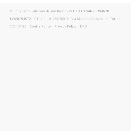
© Copyright - Salesiani di Don Bosco -
ISTITUTO SAN GIOVANNI
EVANGELISTA
- C.F. e P.I. 01763080015 - Via Madama Ceistina, 1 - Torino
(TO) 10125 |
Cookie Policy
|
Privacy Policy
|
DPO
|