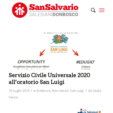
Servizio Civile Universale 2020
all’oratorio San Luigi
/
/
10 Luglio 2019
in
Evidenza
,
Non classé
,
San Luigi
da
Giulia
Venco