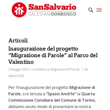
Articoli
Inaugurazione del progetto
“Migrazione di Parole” al Parco del
Valentino
/
/
2 Maggio 2023
in
Evidenza
,
Migrazioni di Parole
da
admin3762
Per l’inaugurazione del progetto
Migrazione di
Parole
, si è tenuta a
“Spazio Anch’Io”
la
Quarta
Commissione Consiliare del Comune di Torino,
abbiamo avuto modo di presentare la nostra