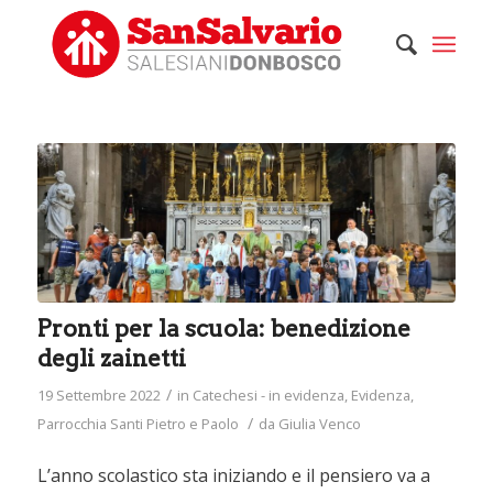
Pronti per la scuola: benedizione
degli zainetti
/
19 Settembre 2022
in
Catechesi - in evidenza
,
Evidenza
,
/
Parrocchia Santi Pietro e Paolo
da
Giulia Venco
L’anno scolastico sta iniziando e il pensiero va a