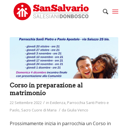
Corso in preparazione al
matrimonio
/
22 Settembre 2022
in
Evidenza
,
Parrocchia Santi Pietro e
/
Paolo
,
Sacro Cuore di Maria
da
Giulia Venco
Prossimamente inizia in parrocchia un Corso in