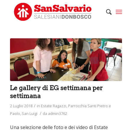
Le gallery di EG settimana per
settimana
/
2 Luglio 2018
in
Estate Ragazzi
,
Parrocchia Santi Pietro e
/
Paolo
,
San Luigi
da
admin3762
Una selezione delle foto e dei video di Estate