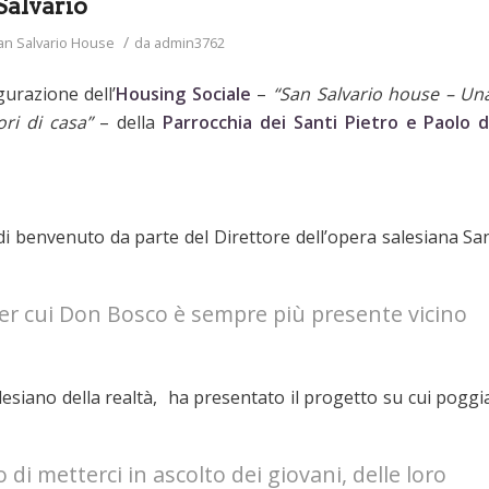
Salvario
/
an Salvario House
da
admin3762
gurazione dell’
Housing Sociale
–
“San Salvario house – Un
ri di casa”
– della
Parrocchia dei Santi Pietro e Paolo d
i di benvenuto da parte del Direttore dell’opera salesiana Sa
r cui Don Bosco è sempre più presente vicino
lesiano della realtà, ha presentato il progetto su cui poggi
 metterci in ascolto dei giovani, delle loro