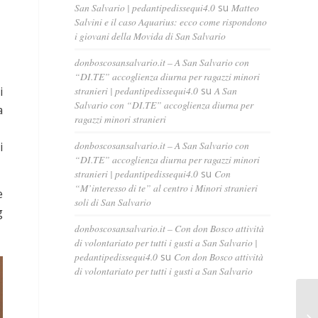
San Salvario | pedantipedissequi4.0
su
Matteo
Salvini e il caso Aquarius: ecco come rispondono
i giovani della Movida di San Salvario
donboscosansalvario.it – A San Salvario con
“DI.TE” accoglienza diurna per ragazzi minori
stranieri | pedantipedissequi4.0
su
A San
i
Salvario con “DI.TE” accoglienza diurna per
a
ragazzi minori stranieri
donboscosansalvario.it – A San Salvario con
i
“DI.TE” accoglienza diurna per ragazzi minori
stranieri | pedantipedissequi4.0
su
Con
“M’interesso di te” al centro i Minori stranieri
e
soli di San Salvario
g
donboscosansalvario.it – Con don Bosco attività
di volontariato per tutti i gusti a San Salvario |
pedantipedissequi4.0
su
Con don Bosco attività
di volontariato per tutti i gusti a San Salvario