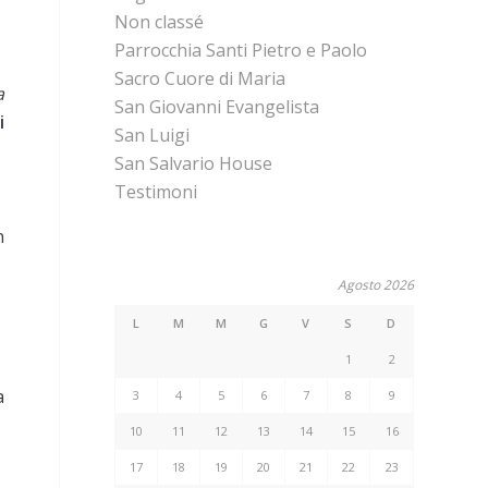
Non classé
Parrocchia Santi Pietro e Paolo
Sacro Cuore di Maria
a
San Giovanni Evangelista
i
San Luigi
San Salvario House
Testimoni
n
Agosto 2026
L
M
M
G
V
S
D
1
2
a
3
4
5
6
7
8
9
10
11
12
13
14
15
16
17
18
19
20
21
22
23