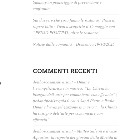
Sambuy un pomeriggio di prevenzione e
confronto
Sai davvero che cosa fanno le sostanze? Pensi di
sapere tutto? Vieni a scoprirlo il 15 maggio con
“PENSO POSITIVO: oltre le sostanze”
Notizie dalle comunità – Domenica 19/10/2025
COMMENTI RECENTI
donboscosansalvario.it – Omar e
e
l’evangelizzazione in musica: “La Chiesa ha
bisogno dell’arte per comunicare con efficacia” |
pedantipedissequi4.0
su
A Santi Pietro e Paolo
Omar e l’evangelizzazione in musica: “la Chiesa
ha bisogno dell’arte per comunicare con
efficacia”
donboscosansalvario.it – Matteo Salvini e il caso
Aquarius: la risposta dei giovani della Movida di