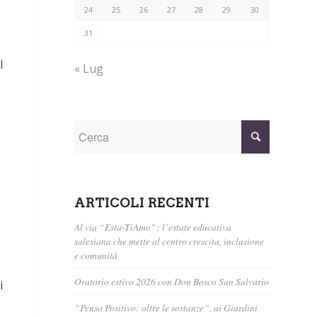
24
25
26
27
28
29
30
31
l
« Lug
ARTICOLI RECENTI
Al via “Esta-TiAmo”: l’estate educativa
salesiana che mette al centro crescita, inclusione
e comunità
Oratorio estivo 2026 con Don Bosco San Salvario
i
“Penso Positivo: oltre le sostanze”, ai Giardini