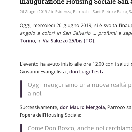
Inaugurazione Housing Sociale San 
/
26 Giugno 2019
in
Evidenza
,
Parrocchia Santi Pietro e Paolo
,
S
Oggi, mercoledì 26 giugno 2019, si è svolta l’inau
angolo a colori in San Salvario … profumi e sapo
Torino,
in
Via Saluzzo 25/bis (TO)
.
L’evento ha avuto inizio alle ore 12.00 con i salut
Giovanni Evangelista ,
don Luigi Testa
:
Oggi inauguriamo una nuova realtà pe
a noi.
Successivamente,
don Mauro Mergola
, Parroco sa
l’opera dell’Housing Sociale:
Come Don Bosco, anche noi cerchiamo di