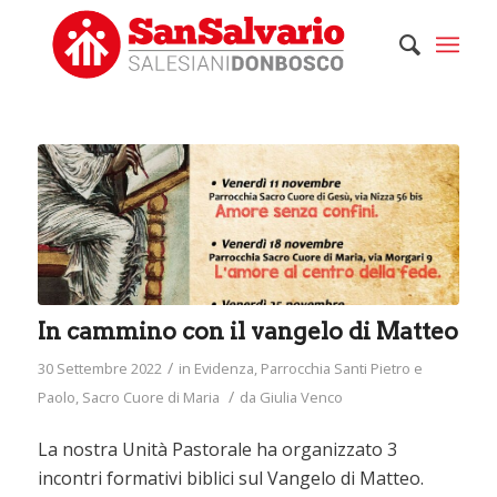
In cammino con il vangelo di Matteo
/
30 Settembre 2022
in
Evidenza
,
Parrocchia Santi Pietro e
/
Paolo
,
Sacro Cuore di Maria
da
Giulia Venco
La nostra Unità Pastorale ha organizzato 3
incontri formativi biblici sul Vangelo di Matteo.