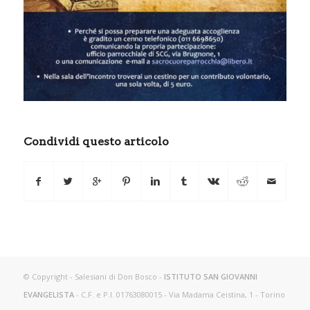
Condividi questo articolo
© Copyright - Salesiani di Don Bosco -
ISTITUTO SAN GIOVANNI
EVANGELISTA
- C.F. e P.I. 01763080015 - Via Madama Ceistina, 1 - Torino