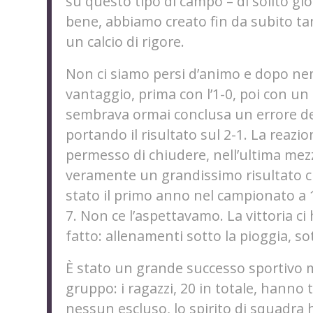
su questo tipo di campo – di solito gi
bene, abbiamo creato fin da subito tan
un calcio di rigore.
Non ci siamo persi d’animo e dopo ne
vantaggio, prima con l’1-0, poi con un 
sembrava ormai conclusa un errore del
portando il risultato sul 2-1. La reazio
permesso di chiudere, nell’ultima mezz’
veramente un grandissimo risultato ch
stato il primo anno nel campionato a 1
7. Non ce l’aspettavamo. La vittoria ci
fatto: allenamenti sotto la pioggia, sot
È
stato un grande successo sportivo m
gruppo:
i ragazzi, 20 in totale, hanno
nessun escluso, lo spirito di squadra h