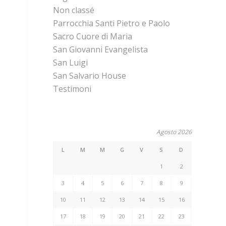
Non classé
Parrocchia Santi Pietro e Paolo
Sacro Cuore di Maria
San Giovanni Evangelista
San Luigi
San Salvario House
Testimoni
Agosto 2026
L
M
M
G
V
S
D
1
2
3
4
5
6
7
8
9
10
11
12
13
14
15
16
17
18
19
20
21
22
23