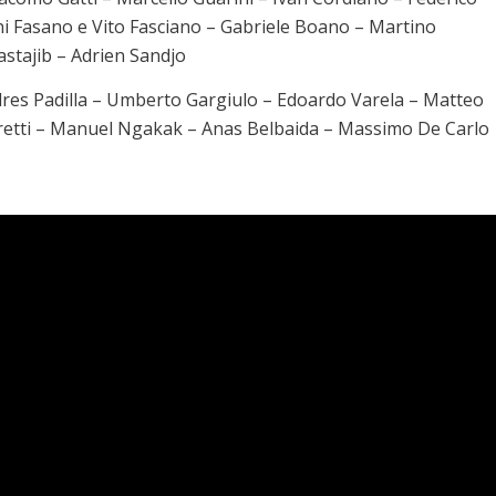
ni Fasano e Vito Fasciano – Gabriele Boano – Martino
astajib – Adrien Sandjo
dres Padilla – Umberto Gargiulo – Edoardo Varela – Matteo
retti – Manuel Ngakak – Anas Belbaida – Massimo De Carlo