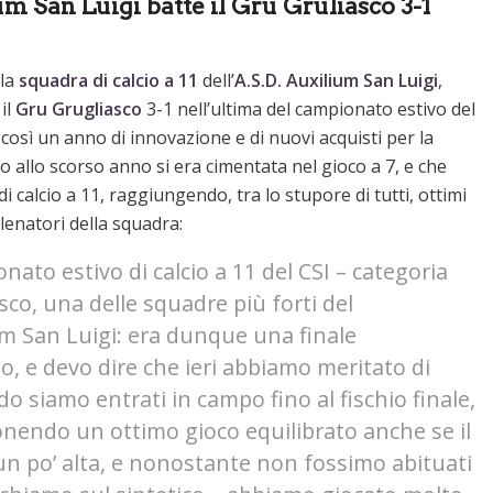
um San Luigi batte il Gru Gruliasco 3-1
 la
squadra di calcio a 11
dell’
A.S.D. Auxilium San Luigi
,
il
Gru Grugliasco
3-1 nell’ultima del campionato estivo del
così un anno di innovazione e di nuovi acquisti per la
no allo scorso anno si era cimentata nel gioco a 7, e che
calcio a 11, raggiungendo, tra lo stupore di tutti, ottimi
llenatori della squadra:
ato estivo di calcio a 11 del CSI – categoria
asco, una delle squadre più forti del
um San Luigi: era dunque
una finale
, e devo dire che ieri abbiamo meritato di
o siamo entrati in campo fino al fischio finale,
nendo un ottimo gioco equilibrato anche se il
un po’ alta, e nonostante non fossimo abituati