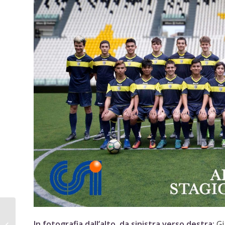
La testimonianza:
Antonia e l’affido
In fotografia dall’alto, da sinistra verso destra:
Gi