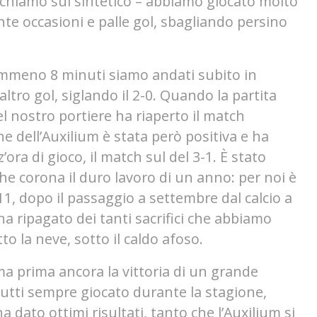
ochiamo sul sintetico –
abbiamo giocato molto
te occasioni e palle gol, sbagliando persino
mmeno 8 minuti siamo andati subito in
altro gol, siglando il 2-0. Quando la partita
 nostro portiere ha riaperto il match
ne dell’Auxilium è stata però positiva e ha
ora di gioco, il match sul del 3-1.
È stato
e corona il duro lavoro di un anno: per noi è
1, dopo il passaggio a settembre dal calcio a
 ha ripagato dei tanti sacrifici che abbiamo
to la neve, sotto il caldo afoso.
a prima ancora la vittoria di un grande
 tutti sempre giocato durante la stagione,
a dato ottimi risultati, tanto che l’Auxilium si