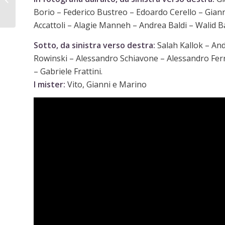
leggero di Ahmed,
Borio – Federico Bustreo – Edoardo Cerello – Gian
minore straniero...
Accattoli – Alagie Manneh – Andrea Baldi – Walid B
Sotto, da sinistra verso destra:
Salah Kallok – An
Rowinski – Alessandro Schiavone – Alessandro Fer
– Gabriele Frattini.
I mister:
Vito, Gianni e Marino