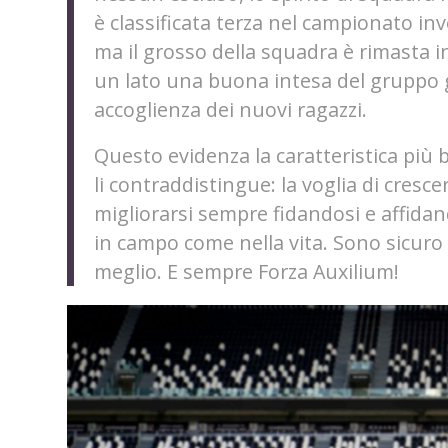
è classificata terza nel campionato inv
ma il grosso della squadra è rimasta i
un lato una buona intesa del gruppo gi
accoglienza dei nuovi ragazzi.
Questo evidenza la caratteristica più b
li contraddistingue: la voglia di cresce
migliorarsi sempre fidandosi e affidan
in campo come nella vita. Sono sicur
meglio. E sempre Forza Auxilium!