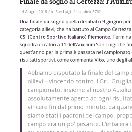
Finale da sogno al Certezza: l’Auxili
/
/
14 Giugno 2018
in
San Luigi
da
admin3762
Una finale da sogno
quella di
sabato 9 giugno
per
categoria allievi, che ha battuto al Campo Certezza 
CSI (Centro Sportivo Italiano)
Piemonte
. Termina 
squadra di calcio a 11 dell’Auxilium San Luigi che fi
quest’anno per la prima è passata nel campionato di 
risultati sportivi, come commenta
Vito
, uno degli a
Abbiamo disputato la finale del campion
allievi – vincendo contro il Gru Grugli
campionato, insieme al nostro Auxili
assolutamente aperta ad ogni risultato
vincere fin dal primo minuto, da quand
siamo stati i padroni del campo,
propo
campo era un po’ pesante. L’erba era 