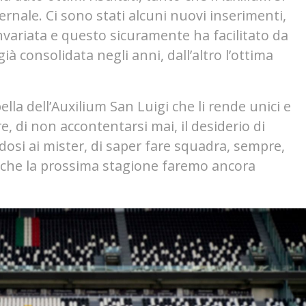
ernale. Ci sono stati alcuni nuovi inserimenti,
nvariata e questo sicuramente ha facilitato da
à consolidata negli anni, dall’altro l’ottima
ella dell’Auxilium San Luigi che li rende unici e
re, di non accontentarsi mai, il desiderio di
dosi ai mister, di saper fare squadra, sempre,
o che la prossima stagione faremo ancora