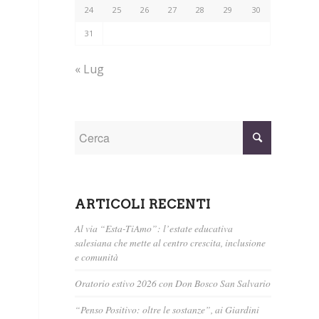
24
25
26
27
28
29
30
31
« Lug
ARTICOLI RECENTI
Al via “Esta-TiAmo”: l’estate educativa
salesiana che mette al centro crescita, inclusione
e comunità
Oratorio estivo 2026 con Don Bosco San Salvario
“Penso Positivo: oltre le sostanze”, ai Giardini