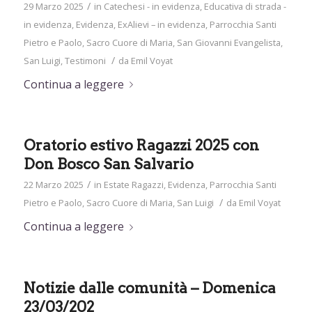
/
29 Marzo 2025
in
Catechesi - in evidenza
,
Educativa di strada -
in evidenza
,
Evidenza
,
ExAlievi – in evidenza
,
Parrocchia Santi
Pietro e Paolo
,
Sacro Cuore di Maria
,
San Giovanni Evangelista
,
/
San Luigi
,
Testimoni
da
Emil Voyat
Continua a leggere
Oratorio estivo Ragazzi 2025 con
Don Bosco San Salvario
/
22 Marzo 2025
in
Estate Ragazzi
,
Evidenza
,
Parrocchia Santi
/
Pietro e Paolo
,
Sacro Cuore di Maria
,
San Luigi
da
Emil Voyat
Continua a leggere
Notizie dalle comunità – Domenica
23/03/202