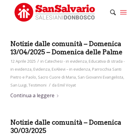
Notizie dalle comunità – Domenica
13/04/2025 – Domenica delle Palme
/
12 Aprile 2025
in
Catechesi - in evidenza
,
Educativa di strada -
in evidenza
,
Evidenza
,
ExAlievi – in evidenza
,
Parrocchia Santi
Pietro e Paolo
,
Sacro Cuore di Maria
,
San Giovanni Evangelista
,
/
San Luigi
,
Testimoni
da
Emil Voyat
Continua a leggere
Notizie dalle comunità – Domenica
30/03/2025