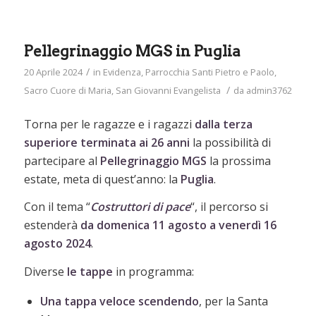
Pellegrinaggio MGS in Puglia
/
20 Aprile 2024
in
Evidenza
,
Parrocchia Santi Pietro e Paolo
,
/
Sacro Cuore di Maria
,
San Giovanni Evangelista
da
admin3762
Torna per le ragazze e i ragazzi
dalla terza
superiore terminata ai 26 anni
la possibilità di
partecipare al
Pellegrinaggio MGS
la prossima
estate, meta di quest’anno: la
Puglia
.
Con il tema “
Costruttori di pace
“, il percorso si
estenderà
da domenica 11 agosto a venerdì 16
agosto 2024
.
Diverse
le tappe
in programma:
Una tappa veloce scendendo
, per la Santa