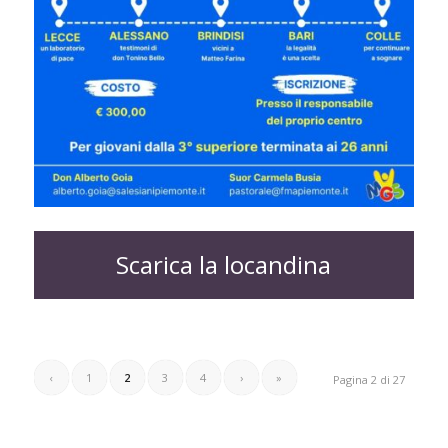
Scarica la locandina
‹
1
2
3
4
›
»
Pagina 2 di 27