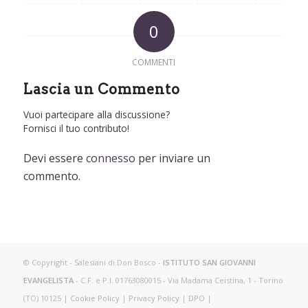
0
COMMENTI
Lascia un Commento
Vuoi partecipare alla discussione?
Fornisci il tuo contributo!
Devi essere
connesso
per inviare un
commento.
© Copyright - Salesiani di Don Bosco -
ISTITUTO SAN GIOVANNI
EVANGELISTA
- C.F. e P.I. 01763080015 - Via Madama Ceistina, 1 - Torino
(TO) 10125 |
Cookie Policy
|
Privacy Policy
|
DPO
|