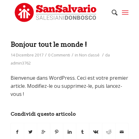
Bonjour tout le monde !
/
/
/
14 Dicembre 2017
0 Commenti
in
Non classé
da
admin3762
Bienvenue dans WordPress. Ceci est votre premier
article. Modifiez-le ou supprimez-le, puis lancez-
vous !
Condividi questo articolo