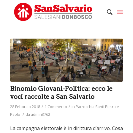
ha
:
Binomio Giovani-Politica: ecco le
voci raccolte a San Salvario
/
/
28 Febbraio 2018
1 Commento
in
Parrocchia Santi Pietro e
/
Paolo
da
admin3762
La campagna elettorale è in dirittura d’arrivo. Cosa