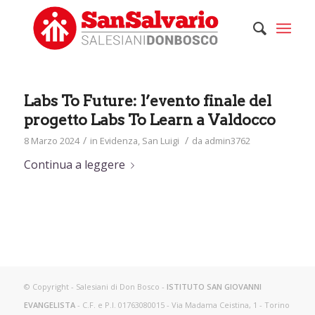
Labs To Future: l’evento finale del
progetto Labs To Learn a Valdocco
/
/
8 Marzo 2024
in
Evidenza
,
San Luigi
da
admin3762
Continua a leggere
© Copyright - Salesiani di Don Bosco -
ISTITUTO SAN GIOVANNI
EVANGELISTA
- C.F. e P.I. 01763080015 - Via Madama Ceistina, 1 - Torino